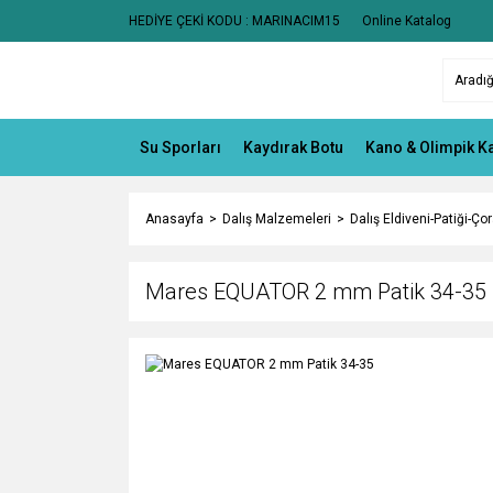
HEDİYE ÇEKİ KODU : MARINACIM15
Online Katalog
Su Sporları
Kaydırak Botu
Kano & Olimpik K
Anasayfa
Dalış Malzemeleri
Dalış Eldiveni-Patiği-Çor
Mares EQUATOR 2 mm Patik 34-35