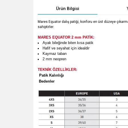
Ürün Bilgisi
Mares Equator dalış patiği, konforu en üst düzeye çıkarm
sahiptirler.
MARES EQUATOR 2 mm PATİK:
Ayak bileğinde biten kısa patik
Hafif ve seyahat için idealdir
Kaymaz taban
2 mm neopren
TEKNİK ÖZELLİKLER:
Patik Kalınlığı
Bedenler