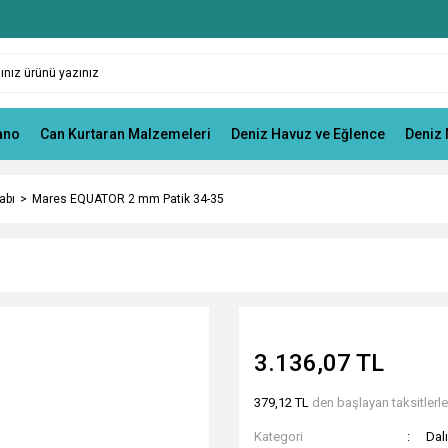
ano
Can Kurtaran Malzemeleri
Deniz Havuz ve Eğlence
Deniz 
abı
Mares EQUATOR 2 mm Patik 34-35
3.136,07 TL
379,12 TL
den başlayan taksitlerle
Kategori
Dalı