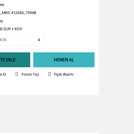
es
_MRS.412636_73948
Ay
82 EUR + KDV
TE EKLE
HEMEN AL
e Et
Yorum Yaz
Fiyat Alarmı