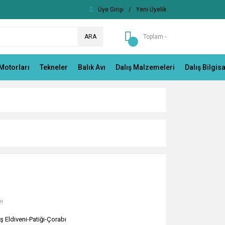
Üye Girişi
/
Yeni Üyelik
ARA
Toplam -
Motorları
Tekneler
Balık Avı
Dalış Malzemeleri
Dalış Bilgis
!!
ş Eldiveni-Patiği-Çorabı