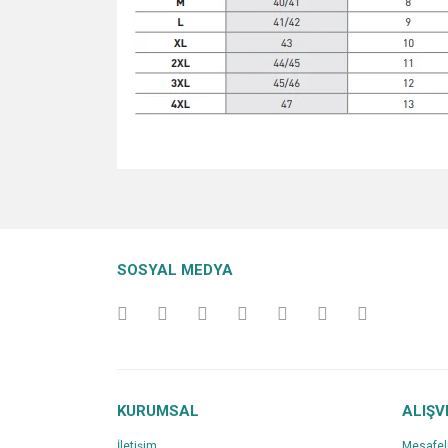
Bu ürünün fiyat bilgisi, resim, ürün açıklamalarında v
Görüş ve önerileriniz için teşekkür ederiz.
Ürün resmi kalitesiz, bozuk veya görüntülenemiyo
SOSYAL MEDYA
Ürün açıklamasında eksik bilgiler bulunuyor.
Ürün bilgilerinde hatalar bulunuyor.
Ürün fiyatı diğer sitelerden daha pahalı.
Bu ürüne benzer farklı alternatifler olmalı.
KURUMSAL
ALIŞV
İletişim
Mesafel