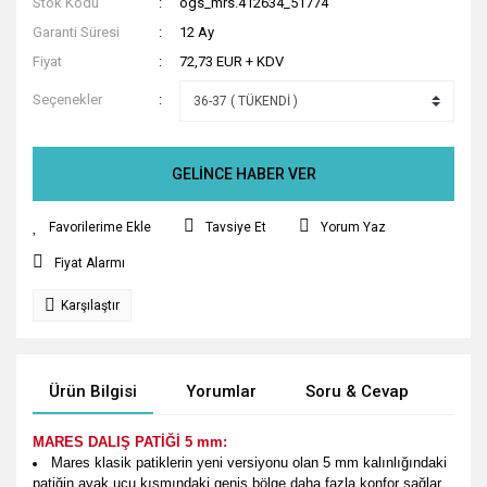
Stok Kodu
ogs_mrs.412634_51774
Garanti Süresi
12 Ay
Fiyat
72,73 EUR + KDV
Seçenekler
GELİNCE HABER VER
Tavsiye Et
Yorum Yaz
Fiyat Alarmı
Karşılaştır
Ürün Bilgisi
Yorumlar
Soru & Cevap
Tak
MARES DALIŞ PATİĞİ
5 mm
:
Mares klasik patiklerin yeni versiyonu olan 5 mm kalınlığındaki
patiğin ayak ucu kısmındaki geniş bölge daha fazla konfor sağlar.