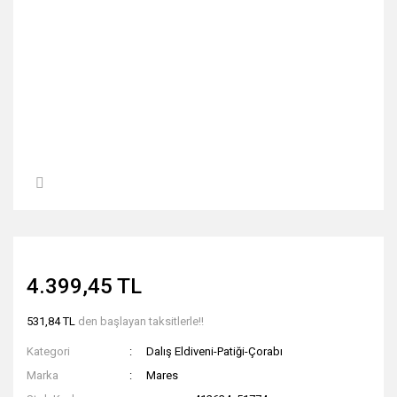
4.399,45 TL
531,84 TL
den başlayan taksitlerle!!
Kategori
Dalış Eldiveni-Patiği-Çorabı
Marka
Mares