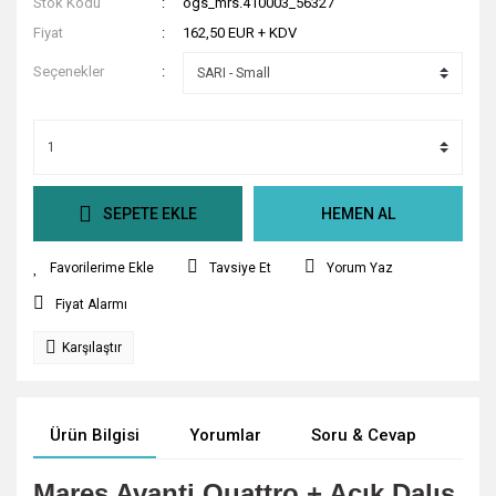
Stok Kodu
ogs_mrs.410003_56327
Fiyat
162,50 EUR + KDV
Seçenekler
SEPETE EKLE
HEMEN AL
Tavsiye Et
Yorum Yaz
Fiyat Alarmı
Karşılaştır
Ürün Bilgisi
Yorumlar
Soru & Cevap
Tak
Mares Avanti Quattro + Açık Dalış