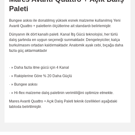
Paleti
Bungee askısı ile donatılmış yüksek esnek malzeme kullanılmış Yeni
Avanti Quattro + paletlerin ölçütlerine ait standardı belirlemiştir.
Dünyanın ilk dört kanallı paleti. Kanal İtiş Gücü teknolojisi, her türlü
dalış şartında en uygun seçeneği sunmaktadır. Dengeleyiciler, kalça
burkulmasını ortadan kaldırmaktadır. Anatomik ayak cebi, bıçağa daha
fazla güç aktarmaktadır
· » Daha fazla itme gücü için 4 Kanal
· » Rakiplerine Göre % 20 Daha Güçlü
· » Bungee askısı
· » Hi-flex malzeme dalış paletinin verimliliğini optimize etmekte.
Mares Avanti Quattro + Açık Dalış Paleti teknik özellikleri aşağıdaki
tabloda belirtilmiştir.
Bu ürünün fiyat bilgisi, resim, ürün açıklamalarında ve diğer
konularda yetersiz gördüğünüz noktaları öneri formunu
Bu ürüne ilk yorumu siz yapın!
Ürün hakkında henüz soru sorulmamış.