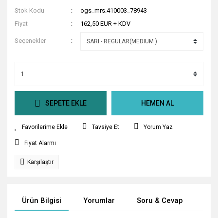
Stok Kodu
ogs_mrs.410003_78943
Fiyat
162,50 EUR + KDV
Seçenekler
SEPETE EKLE
HEMEN AL
Tavsiye Et
Yorum Yaz
Fiyat Alarmı
Karşılaştır
Ürün Bilgisi
Yorumlar
Soru & Cevap
Tak