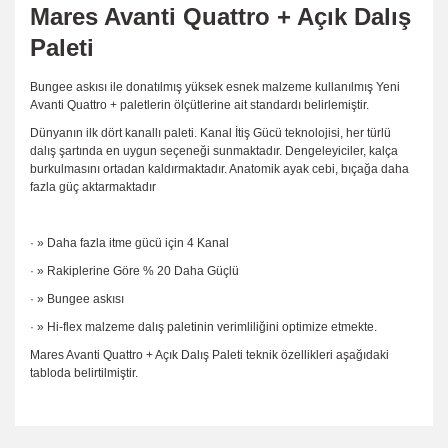
Mares Avanti Quattro + Açık Dalış
Paleti
Bungee askısı ile donatılmış yüksek esnek malzeme kullanılmış Yeni
Avanti Quattro + paletlerin ölçütlerine ait standardı belirlemiştir.
Dünyanın ilk dört kanallı paleti. Kanal İtiş Gücü teknolojisi, her türlü
dalış şartında en uygun seçeneği sunmaktadır. Dengeleyiciler, kalça
burkulmasını ortadan kaldırmaktadır. Anatomik ayak cebi, bıçağa daha
fazla güç aktarmaktadır
· » Daha fazla itme gücü için 4 Kanal
· » Rakiplerine Göre % 20 Daha Güçlü
· » Bungee askısı
· » Hi-flex malzeme dalış paletinin verimliliğini optimize etmekte.
Mares Avanti Quattro + Açık Dalış Paleti teknik özellikleri aşağıdaki
tabloda belirtilmiştir.
Bu ürünün fiyat bilgisi, resim, ürün açıklamalarında ve diğer