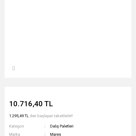
10.716,40 TL
1.295,49 TL
den başlayan taksitlerle!!
Kategori
Dalış Paletleri
Marka
Mares