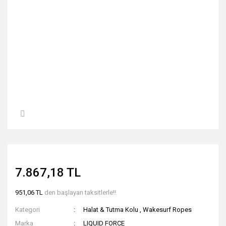
7.867,18 TL
951,06 TL
den başlayan taksitlerle!!
Kategori
Halat & Tutma Kolu
,
Wakesurf Ropes
Marka
LIQUID FORCE