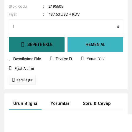
Stok Kodu
2195605
Fiyat
137,50 USD + KDV
SEPETE EKLE
HEMEN AL
Tavsiye Et
Yorum Yaz
Fiyat Alarmı
Karşılaştır
Ürün Bilgisi
Yorumlar
Soru & Cevap
Tak