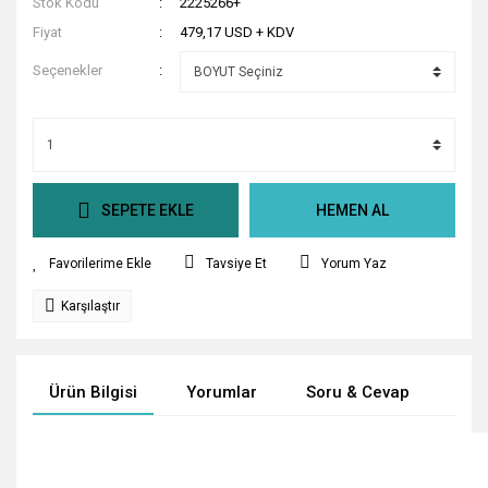
Stok Kodu
2225266+
Fiyat
479,17 USD + KDV
Seçenekler
SEPETE EKLE
HEMEN AL
Tavsiye Et
Yorum Yaz
Karşılaştır
Ürün Bilgisi
Yorumlar
Soru & Cevap
Tak