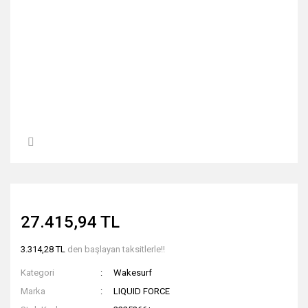
27.415,94 TL
3.314,28 TL
den başlayan taksitlerle!!
Kategori
Wakesurf
Marka
LIQUID FORCE