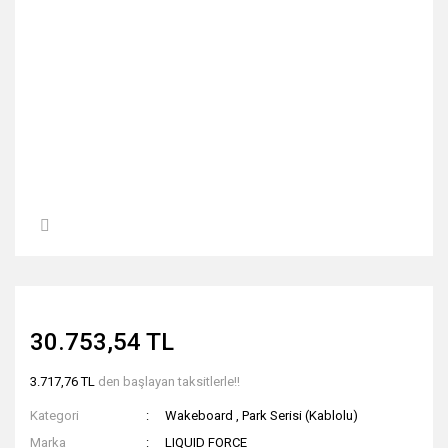
30.753,54 TL
3.717,76 TL
den başlayan taksitlerle!!
Kategori
Wakeboard
,
Park Serisi (Kablolu)
Marka
LIQUID FORCE