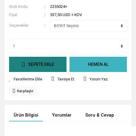
Stok Kodu
2255024+
Fiyat
537,50 USD + KDV
Seçenekler
SEPETE EKLE
HEMEN AL
Tavsiye Et
Yorum Yaz
Karşılaştır
Ürün Bilgisi
Yorumlar
Soru & Cevap
Tak