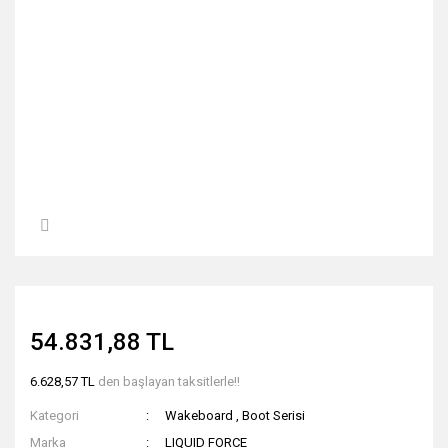
54.831,88 TL
6.628,57 TL
den başlayan taksitlerle!!
Kategori
Wakeboard
,
Boot Serisi
Marka
LIQUID FORCE