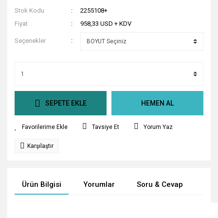
Stok Kodu
2255108+
Fiyat
958,33 USD + KDV
Seçenekler
SEPETE EKLE
HEMEN AL
Tavsiye Et
Yorum Yaz
Karşılaştır
Ürün Bilgisi
Yorumlar
Soru & Cevap
Tak