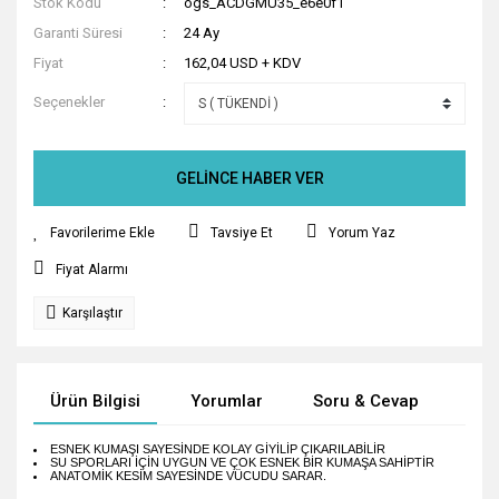
Stok Kodu
ogs_ACDGMU35_e6e0f1
Garanti Süresi
24 Ay
Fiyat
162,04 USD + KDV
Seçenekler
GELİNCE HABER VER
Tavsiye Et
Yorum Yaz
Fiyat Alarmı
Karşılaştır
Ürün Bilgisi
Yorumlar
Soru & Cevap
Tak
ESNEK KUMAŞI SAYESİNDE KOLAY GİYİLİP ÇIKARILABİLİR
SU SPORLARI İÇİN UYGUN VE ÇOK ESNEK BİR KUMAŞA SAHİPTİR
ANATOMİK KESİM SAYESİNDE VÜCUDU SARAR.