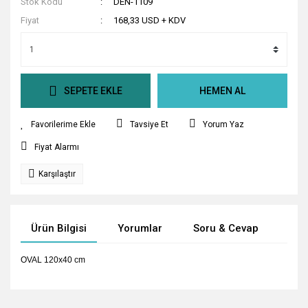
Stok Kodu
DEN-1109
Fiyat
168,33 USD + KDV
SEPETE EKLE
HEMEN AL
Tavsiye Et
Yorum Yaz
Fiyat Alarmı
Karşılaştır
Ürün Bilgisi
Yorumlar
Soru & Cevap
Tak
OVAL 120x40 cm
Bu ürünün fiyat bilgisi, resim, ürün açıklamalarında ve diğer