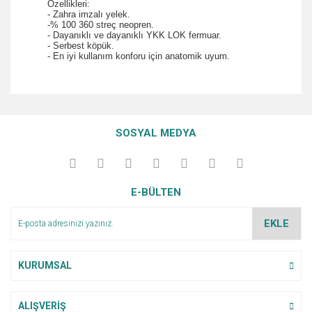
Özellikleri:
- Zahra imzalı yelek.
-% 100 360 streç neopren.
- Dayanıklı ve dayanıklı YKK LOK fermuar.
- Serbest köpük.
- En iyi kullanım konforu için anatomik uyum.
Bu ürünün fiyat bilgisi, resim, ürün açıklamalarında ve diğer
konularda yetersiz gördüğünüz noktaları öneri formunu
Bu ürüne ilk yorumu siz yapın!
Ürün hakkında henüz soru sorulmamış.
kullanarak tarafımıza iletebilirsiniz.
SOSYAL MEDYA
Görüş ve önerileriniz için teşekkür ederiz.
Yorum Yaz
Soru Sor
Ürün resmi kalitesiz, bozuk veya görüntülenemiyor.
E-BÜLTEN
Ürün açıklamasında eksik bilgiler bulunuyor.
Ürün bilgilerinde hatalar bulunuyor.
EKLE
Ürün fiyatı diğer sitelerden daha pahalı.
Bu ürüne benzer farklı alternatifler olmalı.
KURUMSAL
ALIŞVERİŞ