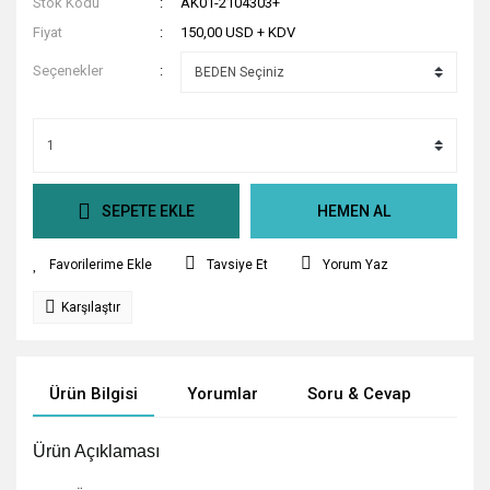
Stok Kodu
AK01-2104303+
Fiyat
150,00 USD + KDV
Seçenekler
SEPETE EKLE
HEMEN AL
Tavsiye Et
Yorum Yaz
Karşılaştır
Ürün Bilgisi
Yorumlar
Soru & Cevap
Tak
Ürün Açıklaması