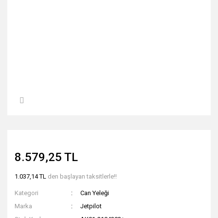
8.579,25 TL
1.037,14 TL
den başlayan taksitlerle!!
Kategori
Can Yeleği
Marka
Jetpilot