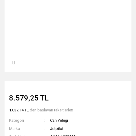
8.579,25 TL
1.037,14 TL
den başlayan taksitlerle!!
Kategori
Can Yeleği
Marka
Jetpilot