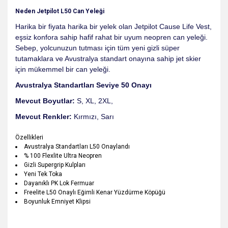
Neden
Jetpilot L50 Can Yeleği
Harika bir fiyata harika bir yelek olan Jetpilot Cause Life Vest,
eşsiz konfora sahip hafif rahat bir uyum neopren can yeleği.
Sebep, yolcunuzun tutması için tüm yeni gizli süper
tutamaklara ve Avustralya standart onayına sahip jet skier
için mükemmel bir can yeleği.
Avustralya Standartları Seviye 50 Onayı
Mevcut Boyutlar:
S, XL, 2XL,
Mevcut Renkler:
Kırmızı, Sarı
Özellikleri
Avustralya Standartları L50 Onaylandı
% 100 Flexlite Ultra Neopren
Gizli Supergrip Kulpları
Yeni Tek Toka
Dayanıklı PK Lok Fermuar
Freelite L50 Onaylı Eğimli Kenar Yüzdürme Köpüğü
Boyunluk Emniyet Klipsi