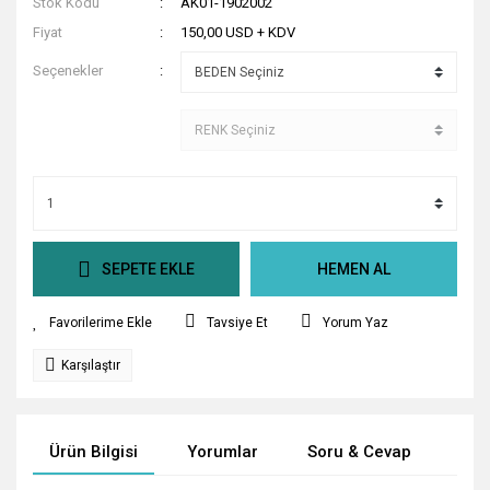
Stok Kodu
AK01-1902002
Fiyat
150,00 USD + KDV
Seçenekler
SEPETE EKLE
HEMEN AL
Tavsiye Et
Yorum Yaz
Karşılaştır
Ürün Bilgisi
Yorumlar
Soru & Cevap
Tak