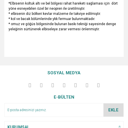
*Elbisenin koltuk altı ve bel bölgesi rahat hareketi sağlaması için dört
yöne esneyebilen özel bir neopren ile üretilmiştir.
* elbisenin diz bölkeri kevlar malzeme ile takviye edilmiştir.
* kol ve bacak bölümlerinde ykk fermuar bulunmaktadır.
* omuz ve göğüs bölgesinde bulunan baskı tekniği sayesinde denge
yeleğinin sürtünerek elbiseleye zarar vermesi önlenmiştir.
Bu ürünün fiyat bilgisi, resim, ürün açıklamalarında ve diğer
konularda yetersiz gördüğünüz noktaları öneri formunu
Bu ürüne ilk yorumu siz yapın!
Ürün hakkında henüz soru sorulmamış.
kullanarak tarafımıza iletebilirsiniz.
SOSYAL MEDYA
Görüş ve önerileriniz için teşekkür ederiz.
Yorum Yaz
Soru Sor
Ürün resmi kalitesiz, bozuk veya görüntülenemiyor.
E-BÜLTEN
Ürün açıklamasında eksik bilgiler bulunuyor.
Ürün bilgilerinde hatalar bulunuyor.
EKLE
Ürün fiyatı diğer sitelerden daha pahalı.
Bu ürüne benzer farklı alternatifler olmalı.
KURUMSAL