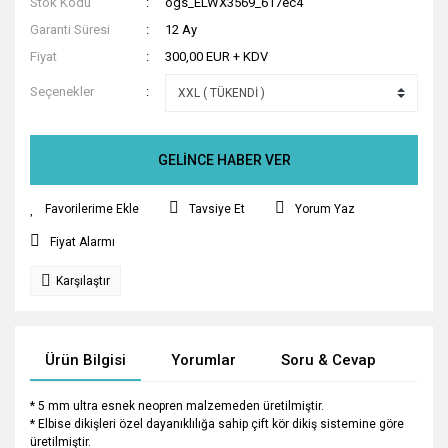
Stok Kodu
ogs_ELWX3569_617ec4
Garanti Süresi
12 Ay
Fiyat
300,00 EUR + KDV
Seçenekler
GELİNCE HABER VER
Tavsiye Et
Yorum Yaz
Fiyat Alarmı
Karşılaştır
Ürün Bilgisi
Yorumlar
Soru & Cevap
Tak
* 5 mm ultra esnek neopren malzemeden üretilmiştir.
* Elbise dikişleri özel dayanıklılığa sahip çift kör dikiş sistemine göre
üretilmiştir.