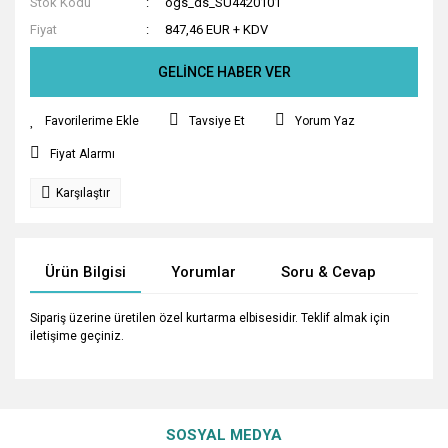
Stok Kodu
ogs_ds_SU4420101
Fiyat
847,46 EUR + KDV
GELİNCE HABER VER
Tavsiye Et
Yorum Yaz
Fiyat Alarmı
Karşılaştır
Ürün Bilgisi
Yorumlar
Soru & Cevap
Tak
Sipariş üzerine üretilen özel kurtarma elbisesidir. Teklif almak için
iletişime geçiniz.
Bu ürünün fiyat bilgisi, resim, ürün açıklamalarında ve diğer
konularda yetersiz gördüğünüz noktaları öneri formunu
Bu ürüne ilk yorumu siz yapın!
Ürün hakkında henüz soru sorulmamış.
kullanarak tarafımıza iletebilirsiniz.
SOSYAL MEDYA
Görüş ve önerileriniz için teşekkür ederiz.