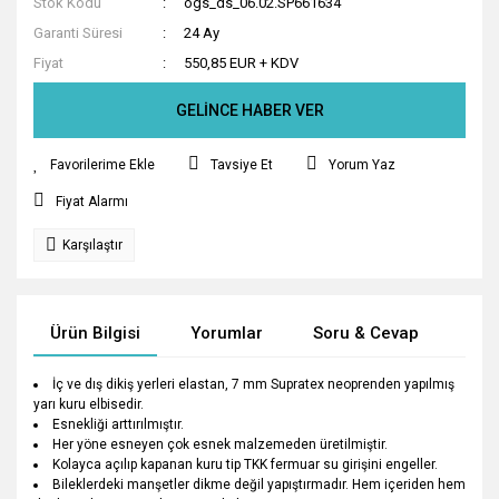
Stok Kodu
ogs_ds_06.02.SP661634
Garanti Süresi
24 Ay
Fiyat
550,85 EUR + KDV
GELİNCE HABER VER
Tavsiye Et
Yorum Yaz
Fiyat Alarmı
Karşılaştır
Ürün Bilgisi
Yorumlar
Soru & Cevap
Tak
İç ve dış dikiş yerleri elastan, 7 mm Supratex neoprenden yapılmış
yarı kuru elbisedir.
Esnekliği arttırılmıştır.
Her yöne esneyen çok esnek malzemeden üretilmiştir.
Kolayca açılıp kapanan kuru tip TKK fermuar su girişini engeller.
Bileklerdeki manşetler dikme değil yapıştırmadır. Hem içeriden hem