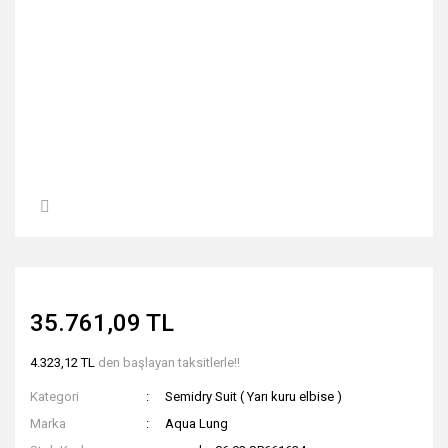
35.761,09 TL
4.323,12 TL
den başlayan taksitlerle!!
Kategori
Semidry Suit ( Yarı kuru elbise )
Marka
Aqua Lung