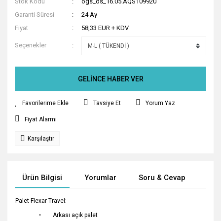
Stok Kodu
ogs_ds_16.05.AQS109920
Garanti Süresi
24 Ay
Fiyat
58,33 EUR + KDV
Seçenekler
GELİNCE HABER VER
Tavsiye Et
Yorum Yaz
Fiyat Alarmı
Karşılaştır
Ürün Bilgisi
Yorumlar
Soru & Cevap
Tak
Palet Flexar Travel:
• Arkası açık palet