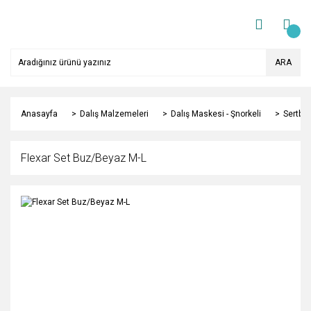
ARA
Anasayfa
Dalış Malzemeleri
Dalış Maskesi - Şnorkeli
Sertbes
Flexar Set Buz/Beyaz M-L