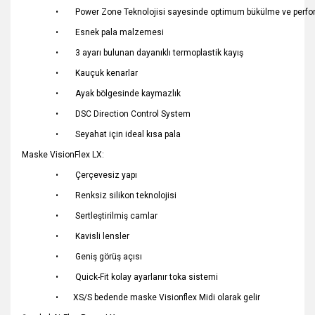
• Power Zone Teknolojisi sayesinde optimum bükülme ve perf
• Esnek pala malzemesi
• 3 ayarı bulunan dayanıklı termoplastik kayış
• Kauçuk kenarlar
• Ayak bölgesinde kaymazlık
• DSC Direction Control System
• Seyahat için ideal kısa pala
Maske VisionFlex LX:
• Çerçevesiz yapı
• Renksiz silikon teknolojisi
• Sertleştirilmiş camlar
• Kavisli lensler
• Geniş görüş açısı
• Quick-Fit kolay ayarlanır toka sistemi
• XS/S bedende maske Visionflex Midi olarak gelir