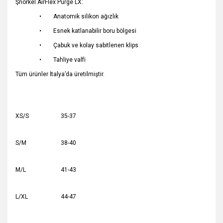
Şnorkel AirFlex Purge LX:
• Anatomik silikon ağızlık
• Esnek katlanabilir boru bölgesi
• Çabuk ve kolay sabitlenen klips
• Tahliye valfi
Tüm ürünler İtalya’da üretilmiştir.
XS/S
35-37
S/M
38-40
M/L
41-43
L/XL
44-47