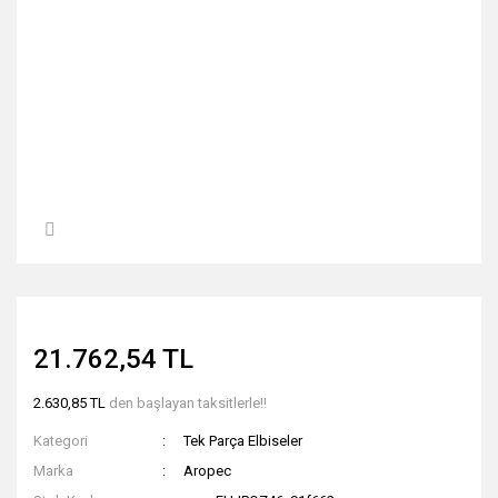
21.762,54 TL
2.630,85 TL
den başlayan taksitlerle!!
Kategori
Tek Parça Elbiseler
Marka
Aropec