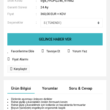
Stok Kodu
ogs_FHJPQZ46_91f662
Garanti Süresi
24 Ay
Fiyat
360,00 EUR + KDV
Seçenekler
GELİNCE HABER VER
Tavsiye Et
Yorum Yaz
Fiyat Alarmı
Karşılaştır
Ürün Bilgisi
Yorumlar
Soru & Cevap
Tak
Dizlerde aşınmayı önleyen dizlikler
Rahat giyilip çıkarılabilen önden fermuarlı kesim
Rahat giyip çıkarabilmek için kollarda ve bacaklarda fermuarlar
Boyun hareketini engelleyen ergonomik başlık