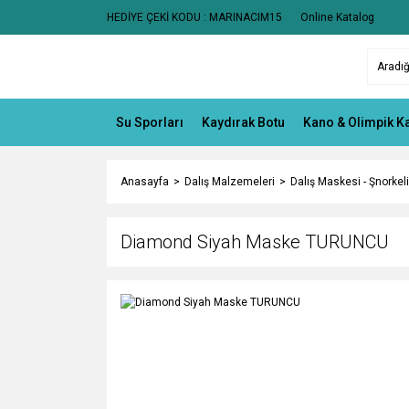
HEDİYE ÇEKİ KODU : MARINACIM15
Online Katalog
Su Sporları
Kaydırak Botu
Kano & Olimpik K
Anasayfa
Dalış Malzemeleri
Dalış Maskesi - Şnorkeli
Diamond Siyah Maske TURUNCU