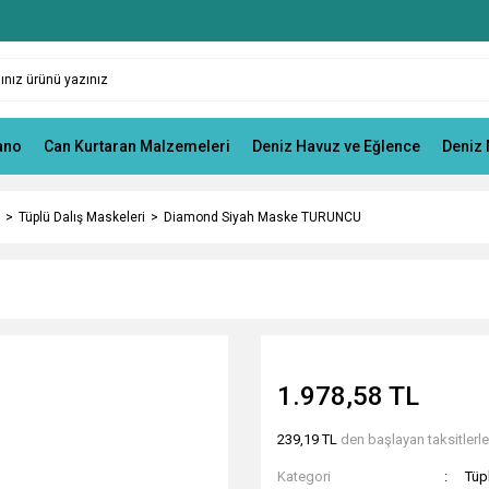
ano
Can Kurtaran Malzemeleri
Deniz Havuz ve Eğlence
Deniz 
Tüplü Dalış Maskeleri
Diamond Siyah Maske TURUNCU
1.978,58 TL
239,19 TL
den başlayan taksitlerle
Kategori
Tüp