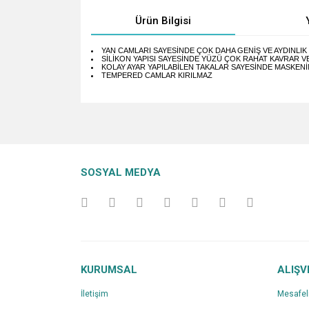
Ürün Bilgisi
YAN CAMLARI SAYESİNDE ÇOK DAHA GENİŞ VE AYDINLI
SİLİKON YAPISI SAYESİNDE YÜZÜ ÇOK RAHAT KAVRAR V
KOLAY AYAR YAPILABİLEN TAKALAR SAYESİNDE MASKEN
TEMPERED CAMLAR KIRILMAZ
Bu ürünün fiyat bilgisi, resim, ürün açıklamalarında v
Görüş ve önerileriniz için teşekkür ederiz.
Ürün resmi kalitesiz, bozuk veya görüntülenemiyo
SOSYAL MEDYA
Ürün açıklamasında eksik bilgiler bulunuyor.
Ürün bilgilerinde hatalar bulunuyor.
Ürün fiyatı diğer sitelerden daha pahalı.
Bu ürüne benzer farklı alternatifler olmalı.
KURUMSAL
ALIŞV
İletişim
Mesafel