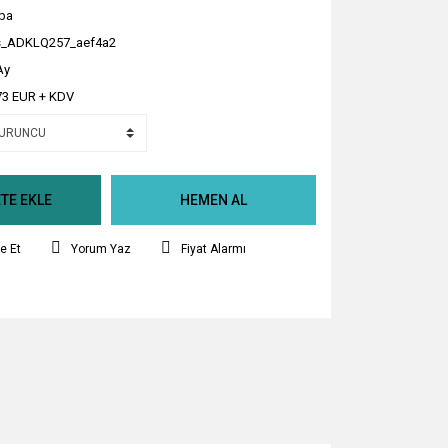
ba
_ADKLQ257_aef4a2
Ay
73 EUR + KDV
TE EKLE
HEMEN AL
e Et
Yorum Yaz
Fiyat Alarmı