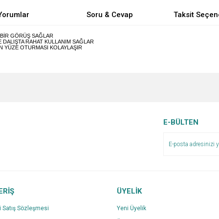
Yorumlar
Soru & Cevap
Taksit Seçen
K BİR GÖRÜŞ SAĞLAR
E DALIŞTA RAHAT KULLANIM SAĞLAR
İN YÜZE OTURMASI KOLAYLAŞIR
e diğer konularda yetersiz gördüğünüz noktaları öneri formunu kullanarak tarafımı
Bu ürüne ilk yorumu siz yapın!
Ürün hakkında henüz soru sorulmamış.
r.
Yorum Yaz
Soru Sor
E-BÜLTEN
ERİŞ
ÜYELİK
i Satış Sözleşmesi
Yeni Üyelik