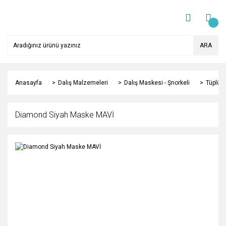
ARA
Anasayfa
Dalış Malzemeleri
Dalış Maskesi - Şnorkeli
Tüplü D
Diamond Siyah Maske MAVİ