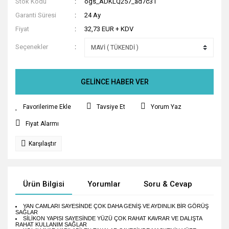
Stok Kodu
ogs_ADKLQ257_ad7c31
Garanti Süresi
24 Ay
Fiyat
32,73 EUR + KDV
Seçenekler
GELİNCE HABER VER
Tavsiye Et
Yorum Yaz
Fiyat Alarmı
Karşılaştır
Ürün Bilgisi
Yorumlar
Soru & Cevap
Tak
YAN CAMLARI SAYESİNDE ÇOK DAHA GENİŞ VE AYDINLIK BİR GÖRÜŞ
SAĞLAR
SİLİKON YAPISI SAYESİNDE YÜZÜ ÇOK RAHAT KAVRAR VE DALIŞTA
RAHAT KULLANIM SAĞLAR