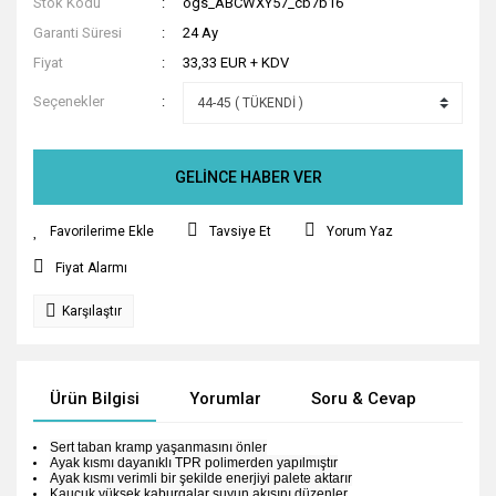
Stok Kodu
ogs_ABCWXY57_cb7b16
Garanti Süresi
24 Ay
Fiyat
33,33 EUR + KDV
Seçenekler
GELİNCE HABER VER
Tavsiye Et
Yorum Yaz
Fiyat Alarmı
Karşılaştır
Ürün Bilgisi
Yorumlar
Soru & Cevap
Tak
Sert taban kramp yaşanmasını önler
Ayak kısmı dayanıklı TPR polimerden yapılmıştır
Ayak kısmı verimli bir şekilde enerjiyi palete aktarır
Kauçuk yüksek kaburgalar suyun akışını düzenler