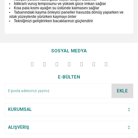
İstikrarlı vuruş temposunu ve yüksek güce imkan sağlar
Kısa pala kısmı ayağın su üstünde kalmasını sağlar
Tabanındaki kayma önleyici paneller havuzda dönüş yaparken ve
ıslak yüzeylerde yürürken kaymayı önler
Tekniğinizi geliştirirken bacaklarınızı güçlendirir
Bu ürünün fiyat bilgisi, resim, ürün açıklamalarında ve diğer
konularda yetersiz gördüğünüz noktaları öneri formunu
Bu ürüne ilk yorumu siz yapın!
Ürün hakkında henüz soru sorulmamış.
kullanarak tarafımıza iletebilirsiniz.
SOSYAL MEDYA
Görüş ve önerileriniz için teşekkür ederiz.
Yorum Yaz
Soru Sor
Ürün resmi kalitesiz, bozuk veya görüntülenemiyor.
E-BÜLTEN
Ürün açıklamasında eksik bilgiler bulunuyor.
Ürün bilgilerinde hatalar bulunuyor.
EKLE
Ürün fiyatı diğer sitelerden daha pahalı.
Bu ürüne benzer farklı alternatifler olmalı.
KURUMSAL
ALIŞVERİŞ