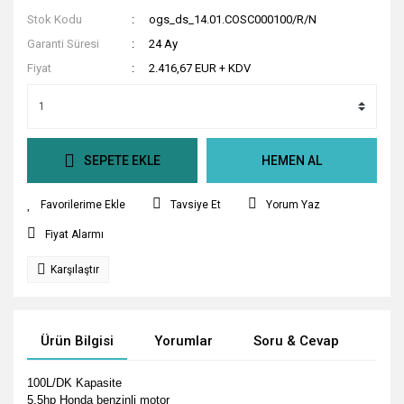
Stok Kodu
ogs_ds_14.01.COSC000100/R/N
Garanti Süresi
24 Ay
Fiyat
2.416,67 EUR + KDV
SEPETE EKLE
HEMEN AL
Tavsiye Et
Yorum Yaz
Fiyat Alarmı
Karşılaştır
Ürün Bilgisi
Yorumlar
Soru & Cevap
Tak
100L/DK Kapasite
5,5hp Honda benzinli motor