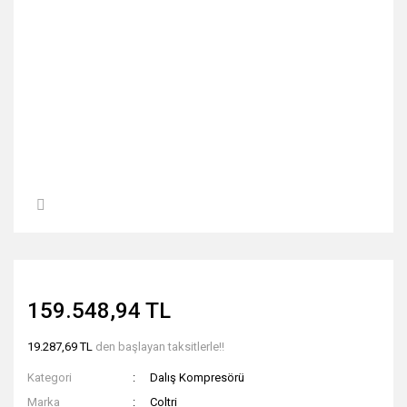
159.548,94 TL
19.287,69 TL
den başlayan taksitlerle!!
Kategori
Dalış Kompresörü
Marka
Coltri