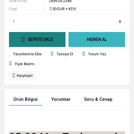
Stok Kodu
DEN-05.2346
Fiyat
7,50 EUR + KDV
SEPETE EKLE
HEMEN AL
Tavsiye Et
Yorum Yaz
Fiyat Alarmı
Karşılaştır
Ürün Bilgisi
Yorumlar
Soru & Cevap
Tak