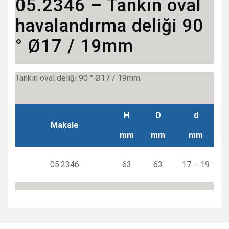
05.2346 – Tankın oval
havalandırma deliği 90
° Ø17 / 19mm
Tankın oval deliği 90 ° Ø17 / 19mm.
H
D
d
Makale
mm
mm
mm
05.2346
63
63
17 – 19
Bu ürünün fiyat bilgisi, resim, ürün açıklamalarında ve diğer
konularda yetersiz gördüğünüz noktaları öneri formunu
Bu ürüne ilk yorumu siz yapın!
Ürün hakkında henüz soru sorulmamış.