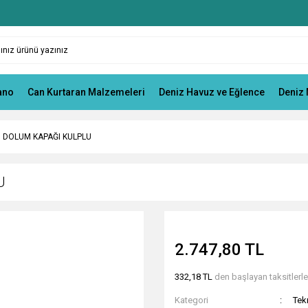
ano
Can Kurtaran Malzemeleri
Deniz Havuz ve Eğlence
Deniz 
 DOLUM KAPAĞI KULPLU
U
2.747,80 TL
332,18 TL
den başlayan taksitlerle
Kategori
Tek