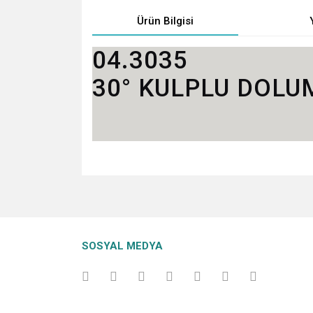
Ürün Bilgisi
04.3035
30° KULPLU DOLU
Bu ürünün fiyat bilgisi, resim, ürün açıklamalarında v
Görüş ve önerileriniz için teşekkür ederiz.
Ürün resmi kalitesiz, bozuk veya görüntülenemiyo
SOSYAL MEDYA
Ürün açıklamasında eksik bilgiler bulunuyor.
Ürün bilgilerinde hatalar bulunuyor.
Ürün fiyatı diğer sitelerden daha pahalı.
Bu ürüne benzer farklı alternatifler olmalı.