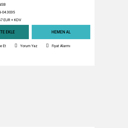
NSB
-04.3035
67 EUR + KDV
TE EKLE
HEMEN AL
e Et
Yorum Yaz
Fiyat Alarmı