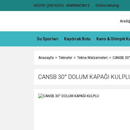
HEDİYE ÇEKİ KODU : MARINACIM15
Online Katalog
Su Sporları
Kaydırak Botu
Kano & Olimpik K
Anasayfa
Tekneler
Tekne Malzemeleri
CANSB 30°
CANSB 30° DOLUM KAPAĞI KULPL