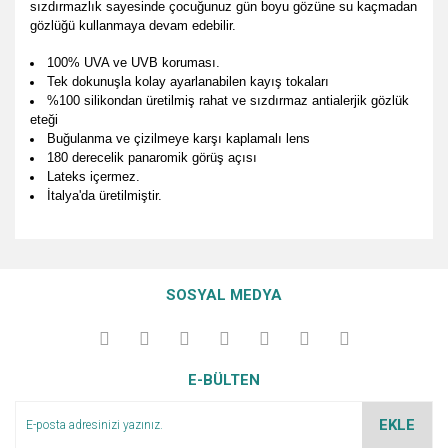
sızdırmazlık sayesinde çocuğunuz gün boyu gözüne su kaçmadan
gözlüğü kullanmaya devam edebilir.
100% UVA ve UVB koruması.
Tek dokunuşla kolay ayarlanabilen kayış tokaları
%100 silikondan üretilmiş rahat ve sızdırmaz antialerjik gözlük
eteği
Buğulanma ve çizilmeye karşı kaplamalı lens
180 derecelik panaromik görüş açısı
Lateks içermez.
İtalya'da üretilmiştir.
Bu ürünün fiyat bilgisi, resim, ürün açıklamalarında ve diğer
konularda yetersiz gördüğünüz noktaları öneri formunu
Bu ürüne ilk yorumu siz yapın!
Ürün hakkında henüz soru sorulmamış.
kullanarak tarafımıza iletebilirsiniz.
SOSYAL MEDYA
Görüş ve önerileriniz için teşekkür ederiz.
Yorum Yaz
Soru Sor
Ürün resmi kalitesiz, bozuk veya görüntülenemiyor.
E-BÜLTEN
Ürün açıklamasında eksik bilgiler bulunuyor.
Ürün bilgilerinde hatalar bulunuyor.
EKLE
Ürün fiyatı diğer sitelerden daha pahalı.