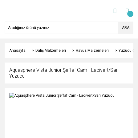
ARA
Anasayfa
Dalış Malzemeleri
Havuz Malzemeleri
Yüzücü Gö
Aquasphere Vista Junior Şeffaf Cam - Lacivert/Sarı
Yüzücü