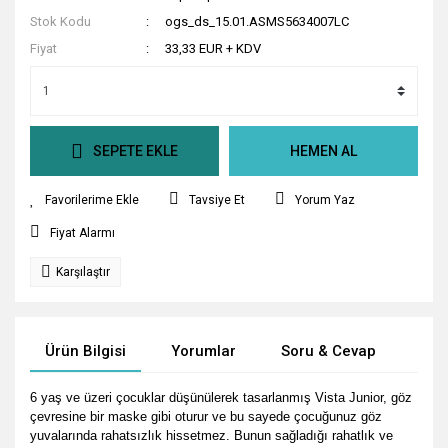
Stok Kodu
ogs_ds_15.01.ASMS5634007LC
Fiyat
33,33 EUR + KDV
SEPETE EKLE
HEMEN AL
Tavsiye Et
Yorum Yaz
Fiyat Alarmı
Karşılaştır
Ürün Bilgisi
Yorumlar
Soru & Cevap
Tak
6 yaş ve üzeri çocuklar düşünülerek tasarlanmış Vista Junior, göz
çevresine bir maske gibi oturur ve bu sayede çocuğunuz göz
yuvalarında rahatsızlık hissetmez. Bunun sağladığı rahatlık ve