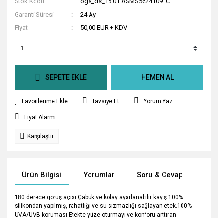
Stok Kodu
ogs_ds_15.01.ASMS5624109LC
Garanti Süresi
24 Ay
Fiyat
50,00 EUR + KDV
SEPETE EKLE
HEMEN AL
Tavsiye Et
Yorum Yaz
Fiyat Alarmı
Karşılaştır
Ürün Bilgisi
Yorumlar
Soru & Cevap
Tak
180 derece görüş açısı.Çabuk ve kolay ayarlanabilir kayış.100%
silikondan yapılmış, rahatlığı ve su sızmazlığı sağlayan etek.100%
UVA/UVB koruması.Etekte yüze oturmayı ve konforu arttıran