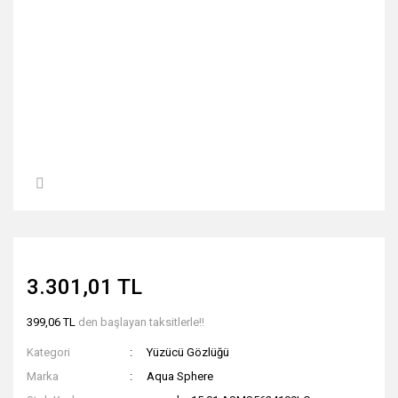
3.301,01 TL
399,06 TL
den başlayan taksitlerle!!
Kategori
Yüzücü Gözlüğü
Marka
Aqua Sphere