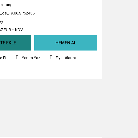
a Lung
_ds_19.06.SP62455
Ay
67 EUR + KDV
TE EKLE
HEMEN AL
e Et
Yorum Yaz
Fiyat Alarmı