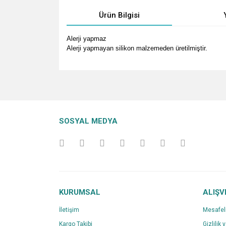
Ürün Bilgisi
Alerji yapmaz
Alerji yapmayan silikon malzemeden üretilmiştir.
Bu ürünün fiyat bilgisi, resim, ürün açıklamalarında v
Görüş ve önerileriniz için teşekkür ederiz.
Ürün resmi kalitesiz, bozuk veya görüntülenemiyo
SOSYAL MEDYA
Ürün açıklamasında eksik bilgiler bulunuyor.
Ürün bilgilerinde hatalar bulunuyor.
Ürün fiyatı diğer sitelerden daha pahalı.
Bu ürüne benzer farklı alternatifler olmalı.
KURUMSAL
ALIŞV
İletişim
Mesafel
Kargo Takibi
Gizlilik 