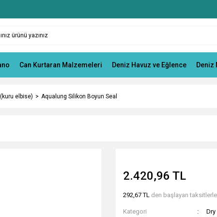
ano
Can Kurtaran Malzemeleri
Deniz Havuz ve Eğlence
Deniz 
 (kuru elbise)
Aqualung Silikon Boyun Seal
2.420,96 TL
292,67 TL
den başlayan taksitlerle
Kategori
Dry 