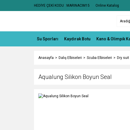
HEDİYE ÇEKİ KODU : MARINACIM15
Online Katalog
Su Sporları
Kaydırak Botu
Kano & Olimpik K
Anasayfa
Dalış Elbiseleri
Scuba Elbiseleri
Dry suit
Aqualung Silikon Boyun Seal