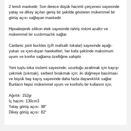
2 lensli maskedir. Son derece düşük hacimli çerçevesi sayesinde
yatay ve dikey açıları geniş bir şekilde gösteren mükemmel bir
görüş açısı sağlayan maskedir.
Hipoalerjenik silikon etek sayesinde tahriş riskini azaltır ve
mükemmel bir sızdırmazlık sağlar.
Cardanic joint buckles (çift mafsallı tokalar) sayesinde aşağı-
yukarı ve içeri-dışarı hareketleri,
her kafa şeklinde maksimum
uyum ve konfor sağlama özelliğine sahiptir.
Yeni tuşlu toka sistemi sayesinde; uzunluğu azaltmak için kayışı
çekmek (sıkmak), serbest bırakmak için; iki düğmeye basılması
ve büyük baş kayış sayesinde daha fazla dayanıklılık sağlar.
Bunların hepsi mükemmel uyum ve konforlu bir kullanım için.
Ağırlık: 152gr
İç hacim: 130cm3
Yatay görüş açısı: 98°
Dikey görüş açısı: 82°
Bu ürünün fiyat bilgisi, resim, ürün açıklamalarında ve diğer