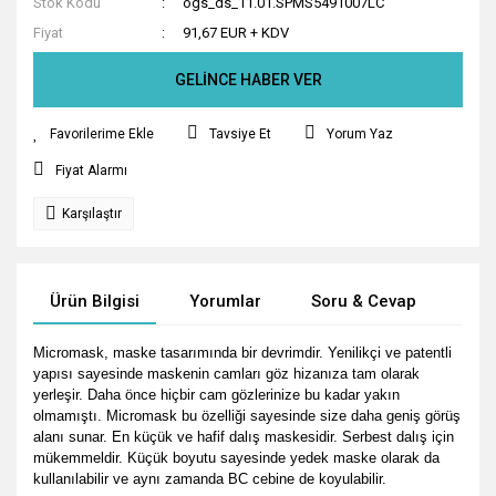
Stok Kodu
ogs_ds_11.01.SPMS5491007LC
Fiyat
91,67 EUR + KDV
GELİNCE HABER VER
Tavsiye Et
Yorum Yaz
Fiyat Alarmı
Karşılaştır
Ürün Bilgisi
Yorumlar
Soru & Cevap
Tak
Micromask, maske tasarımında bir devrimdir. Yenilikçi ve patentli
yapısı sayesinde maskenin camları göz hizanıza tam olarak
yerleşir. Daha önce hiçbir cam gözlerinize bu kadar yakın
olmamıştı. Micromask bu özelliği sayesinde size daha geniş görüş
alanı sunar. En küçük ve hafif dalış maskesidir. Serbest dalış için
mükemmeldir. Küçük boyutu sayesinde yedek maske olarak da
kullanılabilir ve aynı zamanda BC cebine de koyulabilir.