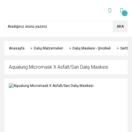
ARA
Anasayfa
Dalış Malzemeleri
Dalış Maskesi - Şnorkeli
Sertbes
Aqualung Micromask X Asfalt/Sarı Dalış Maskesi