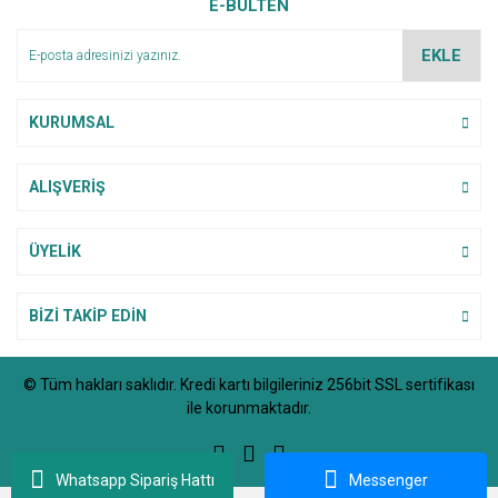
E-BÜLTEN
Ürün açıklamasında eksik bilgiler bulunuyor.
Ürün bilgilerinde hatalar bulunuyor.
EKLE
Ürün fiyatı diğer sitelerden daha pahalı.
Bu ürüne benzer farklı alternatifler olmalı.
KURUMSAL
ALIŞVERİŞ
Gönder
ÜYELİK
BİZİ TAKİP EDİN
© Tüm hakları saklıdır. Kredi kartı bilgileriniz 256bit SSL sertifikası
ile korunmaktadır.
Whatsapp Sipariş Hattı
Messenger