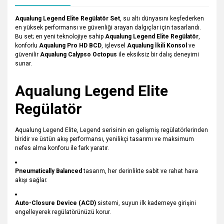
Aqualung Legend Elite Regülatör Set
, su altı dünyasını keşfederken
en yüksek performansı ve güvenliği arayan dalgıçlar için tasarlandı.
Bu set; en yeni teknolojiye sahip
Aqualung Legend Elite Regülatör
,
konforlu
Aqualung Pro HD BCD
, işlevsel
Aqualung İkili Konsol
ve
güvenilir
Aqualung Calypso Octopus
ile eksiksiz bir dalış deneyimi
sunar.
Aqualung Legend Elite
Regülatör
Aqualung Legend Elite, Legend serisinin en gelişmiş regülatörlerinden
biridir ve üstün akış performansı, yenilikçi tasarımı ve maksimum
nefes alma konforu ile fark yaratır.
Pneumatically Balanced
tasarım, her derinlikte sabit ve rahat hava
akışı sağlar.
Auto-Closure Device (ACD)
sistemi, suyun ilk kademeye girişini
engelleyerek regülatörünüzü korur.