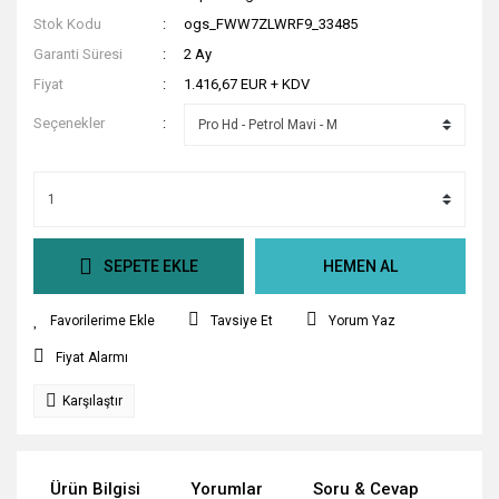
Stok Kodu
ogs_FWW7ZLWRF9_33485
Garanti Süresi
2 Ay
Fiyat
1.416,67 EUR + KDV
Seçenekler
SEPETE EKLE
HEMEN AL
Tavsiye Et
Yorum Yaz
Fiyat Alarmı
Karşılaştır
Ürün Bilgisi
Yorumlar
Soru & Cevap
Tak