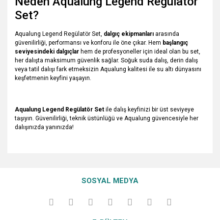
Neden Aqualung Legend Regülatör
Set?
Aqualung Legend Regülatör Set,
dalgıç ekipmanları
arasında
güvenilirliği, performansı ve konforu ile öne çıkar. Hem
başlangıç
seviyesindeki dalgıçlar
hem de profesyoneller için ideal olan bu set,
her dalışta maksimum güvenlik sağlar. Soğuk suda dalış, derin dalış
veya tatil dalışı fark etmeksizin Aqualung kalitesi ile su altı dünyasını
keşfetmenin keyfini yaşayın.
Aqualung Legend Regülatör Set
ile dalış keyfinizi bir üst seviyeye
taşıyın. Güvenilirliği, teknik üstünlüğü ve Aqualung güvencesiyle her
dalışınızda yanınızda!
Bu ürünün fiyat bilgisi, resim, ürün açıklamalarında ve diğer
konularda yetersiz gördüğünüz noktaları öneri formunu
Bu ürüne ilk yorumu siz yapın!
Ürün hakkında henüz soru sorulmamış.
kullanarak tarafımıza iletebilirsiniz.
SOSYAL MEDYA
Görüş ve önerileriniz için teşekkür ederiz.
Yorum Yaz
Soru Sor
Ürün resmi kalitesiz, bozuk veya görüntülenemiyor.