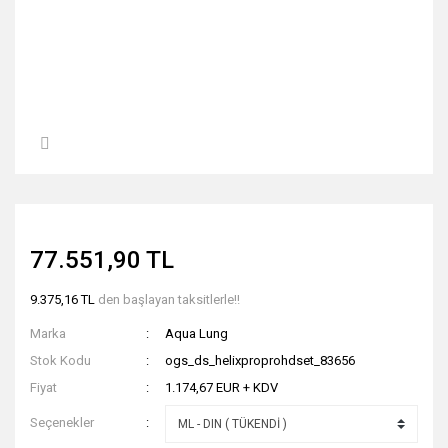
77.551,90 TL
9.375,16 TL
den başlayan taksitlerle!!
Marka
Aqua Lung
Stok Kodu
ogs_ds_helixproprohdset_83656
Fiyat
1.174,67 EUR + KDV
Seçenekler