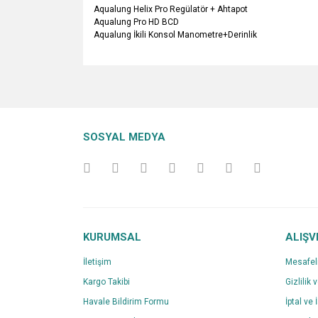
Aqualung Helix Pro Regülatör + Ahtapot
Aqualung Pro HD BCD
Aqualung İkili Konsol Manometre+Derinlik
Bu ürünün fiyat bilgisi, resim, ürün açıklamalarında v
Görüş ve önerileriniz için teşekkür ederiz.
Ürün resmi kalitesiz, bozuk veya görüntülenemiyo
SOSYAL MEDYA
Ürün açıklamasında eksik bilgiler bulunuyor.
Ürün bilgilerinde hatalar bulunuyor.
Ürün fiyatı diğer sitelerden daha pahalı.
Bu ürüne benzer farklı alternatifler olmalı.
KURUMSAL
ALIŞV
İletişim
Mesafel
Kargo Takibi
Gizlilik 
Havale Bildirim Formu
İptal ve 