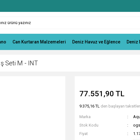
ano
Can Kurtaran Malzemeleri
Deniz Havuz ve Eğlence
Deniz 
ş Seti M - INT
77.551,90 TL
9.375,16 TL
den başlayan taksitlerl
Marka
Aqu
Stok Kodu
ogs
Fiyat
1.1