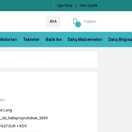
Üye Girişi
/
Yeni Üyelik
ARA
Toplam -
Motorları
Tekneler
Balık Avı
Dalış Malzemeleri
Dalış Bilgis
e!!
a Lung
_ds_helixproprohdset_3639
74,67 EUR + KDV