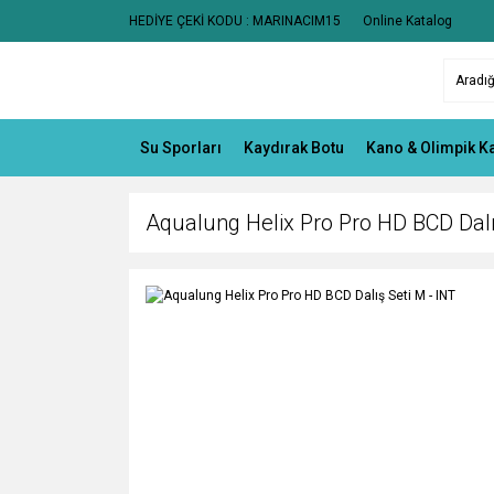
HEDİYE ÇEKİ KODU : MARINACIM15
Online Katalog
Su Sporları
Kaydırak Botu
Kano & Olimpik K
Aqualung Helix Pro Pro HD BCD Dalı