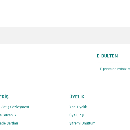
e diğer konularda yetersiz gördüğünüz noktaları öneri formunu kullanarak tarafımı
Bu ürüne ilk yorumu siz yapın!
Ürün hakkında henüz soru sorulmamış.
r.
Yorum Yaz
Soru Sor
E-BÜLTEN
ERİŞ
ÜYELİK
i Satış Sözleşmesi
Yeni Üyelik
ve Güvenlik
Üye Girişi
Gönder
İade Şartları
Şifremi Unuttum