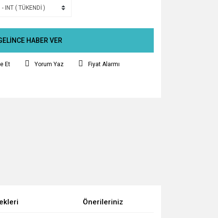
GELİNCE HABER VER
e Et
Yorum Yaz
Fiyat Alarmı
ekleri
Önerileriniz