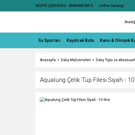
HEDİYE ÇEKİ KODU : MARINACIM15
Online Katalog
Su Sporları
Kaydırak Botu
Kano & Olimpik K
Anasayfa
Dalış Malzemeleri
Dalış Tüpü ve aksesuarl
Aqualung Çelik Tüp Filesi Siyah - 10 