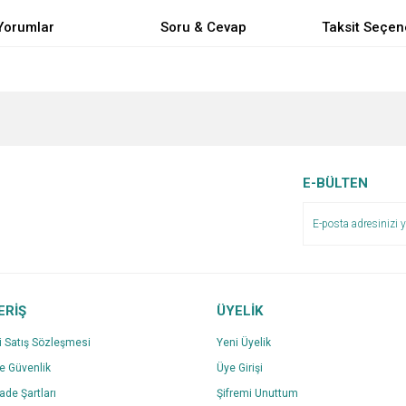
Yorumlar
Soru & Cevap
Taksit Seçen
e diğer konularda yetersiz gördüğünüz noktaları öneri formunu kullanarak tarafımı
Bu ürüne ilk yorumu siz yapın!
Ürün hakkında henüz soru sorulmamış.
r.
Yorum Yaz
Soru Sor
E-BÜLTEN
ERİŞ
ÜYELİK
i Satış Sözleşmesi
Yeni Üyelik
ve Güvenlik
Üye Girişi
Gönder
İade Şartları
Şifremi Unuttum