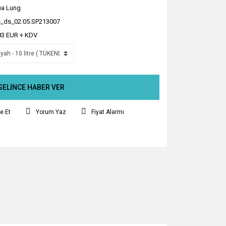
a Lung
_ds_02.05.SP213007
83 EUR + KDV
GELİNCE HABER VER
e Et
Yorum Yaz
Fiyat Alarmı