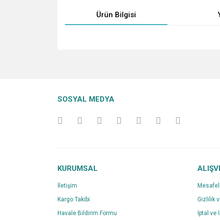
Ürün Bilgisi
Bu ürünün fiyat bilgisi, resim, ürün açıklamalarında v
Görüş ve önerileriniz için teşekkür ederiz.
Ürün resmi kalitesiz, bozuk veya görüntülenemiyo
SOSYAL MEDYA
Ürün açıklamasında eksik bilgiler bulunuyor.
Ürün bilgilerinde hatalar bulunuyor.
Ürün fiyatı diğer sitelerden daha pahalı.
Bu ürüne benzer farklı alternatifler olmalı.
KURUMSAL
ALIŞV
İletişim
Mesafel
Kargo Takibi
Gizlilik 
Havale Bildirim Formu
İptal ve 