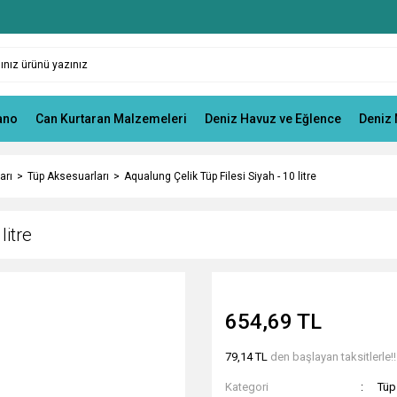
ano
Can Kurtaran Malzemeleri
Deniz Havuz ve Eğlence
Deniz 
arı
Tüp Aksesuarları
Aqualung Çelik Tüp Filesi Siyah - 10 litre
litre
654,69 TL
79,14 TL
den başlayan taksitlerle!!
Kategori
Tüp