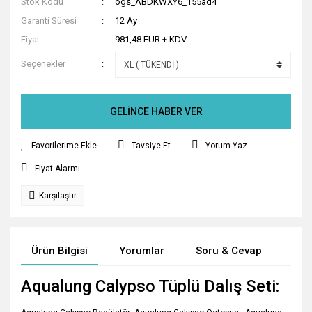
Stok Kodu
ogs_ABDKWXY6_155ad4
Garanti Süresi
12 Ay
Fiyat
981,48 EUR + KDV
Seçenekler
GELİNCE HABER VER
Tavsiye Et
Yorum Yaz
Fiyat Alarmı
Karşılaştır
Ürün Bilgisi
Yorumlar
Soru & Cevap
Tak
Aqualung Calypso Tüplü Dalış Seti: