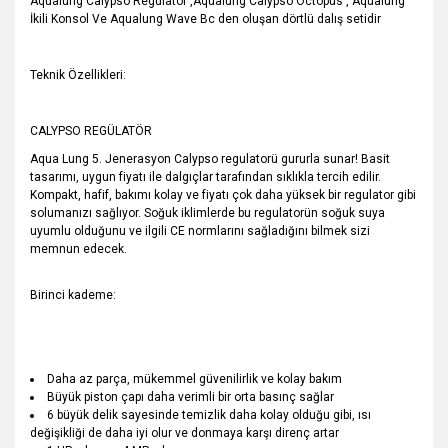
Aqualung Calypso Regülatör ,Aqualung Calypso Octopus , Aqualung
İkili Konsol Ve Aqualung Wave Bc den oluşan dörtlü dalış setidir
Teknik Özellikleri:
CALYPSO REGÜLATÖR
Aqua Lung 5. Jenerasyon Calypso regulatorü gururla sunar! Basit
tasarımı, uygun fiyatı ile dalgıçlar tarafından sıklıkla tercih edilir.
Kompakt, hafif, bakımı kolay ve fiyatı çok daha yüksek bir regulator gibi
solumanızı sağlıyor. Soğuk iklimlerde bu regulatorün soğuk suya
uyumlu olduğunu ve ilgili CE normlarını sağladığını bilmek sizi
memnun edecek.
Birinci kademe:
Daha az parça, mükemmel güvenilirlik ve kolay bakım
Büyük piston çapı daha verimli bir orta basınç sağlar
6 büyük delik sayesinde temizlik daha kolay olduğu gibi, ısı
değişikliği de daha iyi olur ve donmaya karşı direnç artar