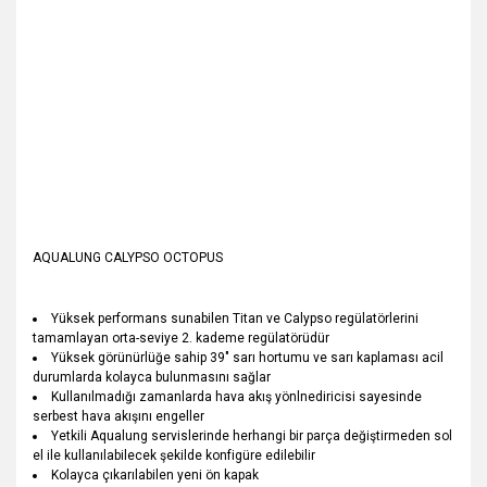
AQUALUNG CALYPSO OCTOPUS
Yüksek performans sunabilen Titan ve Calypso regülatörlerini
tamamlayan orta-seviye 2. kademe regülatörüdür
Yüksek görünürlüğe sahip 39" sarı hortumu ve sarı kaplaması acil
durumlarda kolayca bulunmasını sağlar
Kullanılmadığı zamanlarda hava akış yönlnediricisi sayesinde
serbest hava akışını engeller
Yetkili Aqualung servislerinde herhangi bir parça değiştirmeden sol
el ile kullanılabilecek şekilde konfigüre edilebilir
Kolayca çıkarılabilen yeni ön kapak