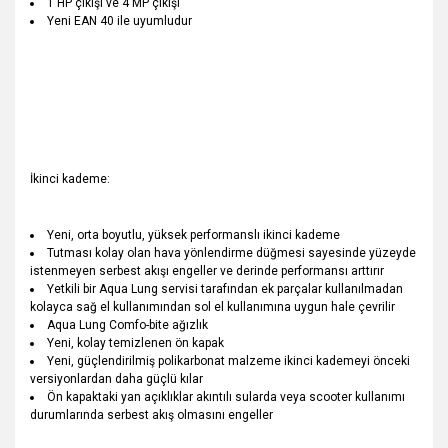
1 HP çıkışı ve 4 MP çıkışı
Yeni EAN 40 ile uyumludur
İkinci kademe:
Yeni, orta boyutlu, yüksek performanslı ikinci kademe
Tutması kolay olan hava yönlendirme düğmesi sayesinde yüzeyde
istenmeyen serbest akışı engeller ve derinde performansı arttırır
Yetkili bir Aqua Lung servisi tarafından ek parçalar kullanılmadan
kolayca sağ el kullanımından sol el kullanımına uygun hale çevrilir
Aqua Lung Comfo-bite ağızlık
Yeni, kolay temizlenen ön kapak
Yeni, güçlendirilmiş polikarbonat malzeme ikinci kademeyi önceki
versiyonlardan daha güçlü kılar
Ön kapaktaki yan açıklıklar akıntılı sularda veya scooter kullanımı
durumlarında serbest akış olmasını engeller