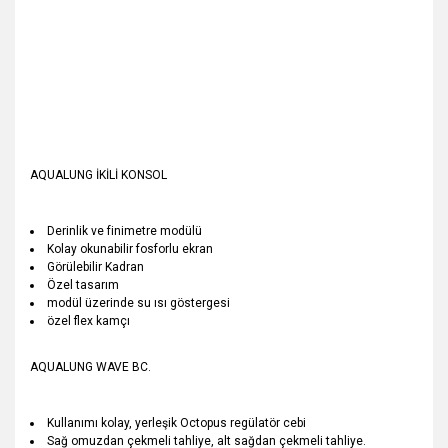
AQUALUNG İKİLİ KONSOL
Derinlik ve finimetre modülü
Kolay okunabilir fosforlu ekran
Görülebilir Kadran
Özel tasarım
modül üzerinde su ısı göstergesi
özel flex kamçı
AQUALUNG WAVE BC.
Kullanımı kolay, yerleşik Octopus regülatör cebi
Sağ omuzdan çekmeli tahliye, alt sağdan çekmeli tahliye.