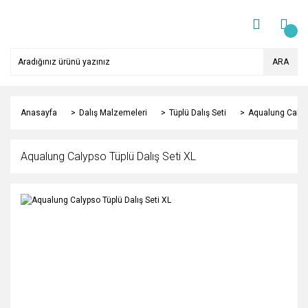
ARA
Anasayfa
Dalış Malzemeleri
Tüplü Dalış Seti
Aqualung Calyps
Aqualung Calypso Tüplü Dalış Seti XL