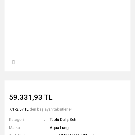
59.331,93 TL
7.172,57 TL
den başlayan taksitlerle!!
Kategori
Tüplü Dalış Seti
Marka
Aqua Lung