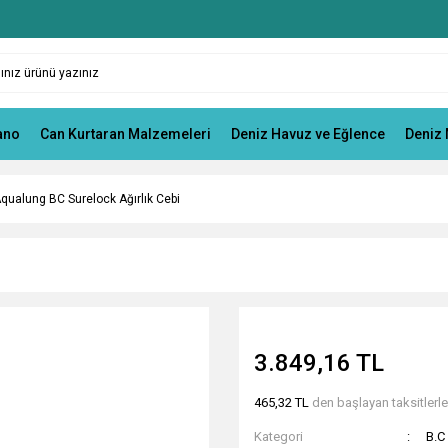
ano
Can Kurtaran Malzemeleri
Deniz Havuz ve Eğlence
Deniz 
qualung BC Surelock Ağırlık Cebi
3.849,16 TL
465,32 TL
den başlayan taksitlerle
Kategori
B.C