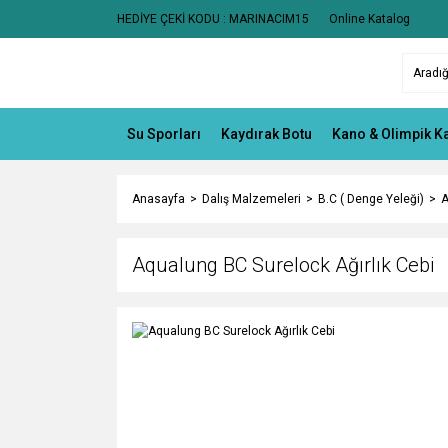
HEDİYE ÇEKİ KODU : MARINACIM15
Online Katalog
Su Sporları
Kaydırak Botu
Kano & Olimpik K
Anasayfa
Dalış Malzemeleri
B.C ( Denge Yeleği)
A
Aqualung BC Surelock Ağırlık Cebi