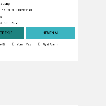
a Lung
_ds_03.03.SPBC911143
Ay
33 EUR + KDV
TE EKLE
HEMEN AL
e Et
Yorum Yaz
Fiyat Alarmı