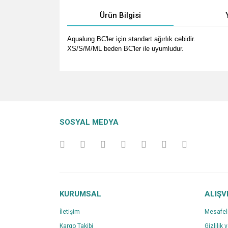
Ürün Bilgisi
Aqualung BC'ler için standart ağırlık cebidir.
XS/S/M/ML beden BC'ler ile uyumludur.
Bu ürünün fiyat bilgisi, resim, ürün açıklamalarında v
Görüş ve önerileriniz için teşekkür ederiz.
Ürün resmi kalitesiz, bozuk veya görüntülenemiyo
SOSYAL MEDYA
Ürün açıklamasında eksik bilgiler bulunuyor.
Ürün bilgilerinde hatalar bulunuyor.
Ürün fiyatı diğer sitelerden daha pahalı.
Bu ürüne benzer farklı alternatifler olmalı.
KURUMSAL
ALIŞV
İletişim
Mesafel
Kargo Takibi
Gizlilik 