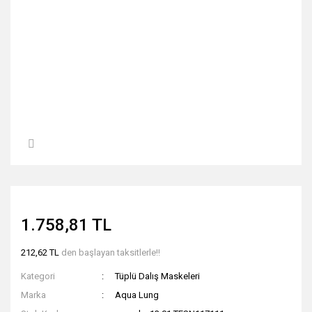
1.758,81 TL
212,62 TL
den başlayan taksitlerle!!
Kategori
Tüplü Dalış Maskeleri
Marka
Aqua Lung