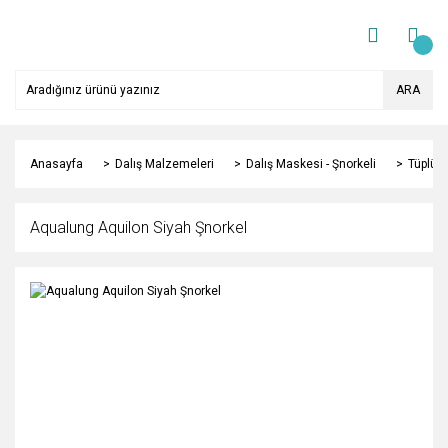
ARA
Anasayfa
Dalış Malzemeleri
Dalış Maskesi - Şnorkeli
Tüplü D
Aqualung Aquilon Siyah Şnorkel