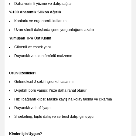
Daha verimli yüzme ve dalış sağlar
%100 Anatomik Silikon Ağızlık
Konforlu ve ergonomik kullanım
Uzun süreli dalışlarda çene yorgunluğunu azaltır
Yumuşak TPR Üst Kısım
Güvenli ve esnek yapı
Dayanıklı ve uzun ömürlü malzeme
Ürün Özellikleri
Geleneksel J-şekilli şnorkel tasarımı
D-şekilli boru yapısı: Yüze daha rahat oturur
Hızlı bağlantı klipsi: Maske kayışına kolay takma ve çıkarma
Dayanıklı ve hafif yapı
Snorkeling, tüplü dalış ve serbest dalış için uygun
Kimler İçin Uygun?