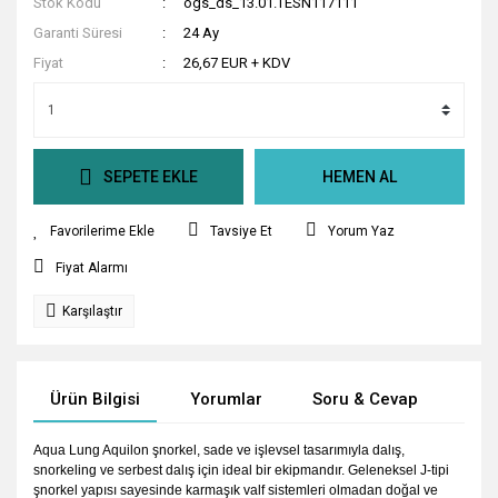
Stok Kodu
ogs_ds_13.01.TESN117111
Garanti Süresi
24 Ay
Fiyat
26,67 EUR + KDV
SEPETE EKLE
HEMEN AL
Tavsiye Et
Yorum Yaz
Fiyat Alarmı
Karşılaştır
Ürün Bilgisi
Yorumlar
Soru & Cevap
Tak
Aqua Lung Aquilon şnorkel, sade ve işlevsel tasarımıyla dalış,
snorkeling ve serbest dalış için ideal bir ekipmandır. Geleneksel J-tipi
şnorkel yapısı sayesinde karmaşık valf sistemleri olmadan doğal ve