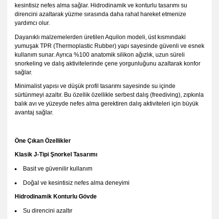
kesintisiz nefes alma sağlar. Hidrodinamik ve konturlu tasarımı su
direncini azaltarak yüzme sırasında daha rahat hareket etmenize
yardımcı olur.
Dayanıklı malzemelerden üretilen Aquilon modeli, üst kısmındaki
yumuşak TPR (Thermoplastic Rubber) yapı sayesinde güvenli ve esnek
kullanım sunar. Ayrıca %100 anatomik silikon ağızlık, uzun süreli
snorkeling ve dalış aktivitelerinde çene yorgunluğunu azaltarak konfor
sağlar.
Minimalist yapısı ve düşük profil tasarımı sayesinde su içinde
sürtünmeyi azaltır. Bu özellik özellikle serbest dalış (freediving), zıpkınla
balık avı ve yüzeyde nefes alma gerektiren dalış aktiviteleri için büyük
avantaj sağlar.
Öne Çıkan Özellikler
Klasik J-Tipi Şnorkel Tasarımı
Basit ve güvenilir kullanım
Doğal ve kesintisiz nefes alma deneyimi
Hidrodinamik Konturlu Gövde
Su direncini azaltır