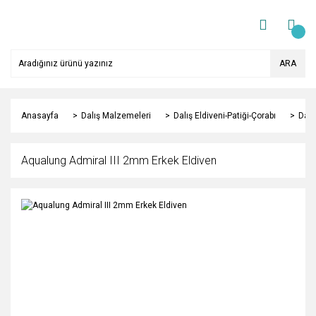
ARA
Anasayfa
Dalış Malzemeleri
Dalış Eldiveni-Patiği-Çorabı
Dalı
Aqualung Admiral III 2mm Erkek Eldiven