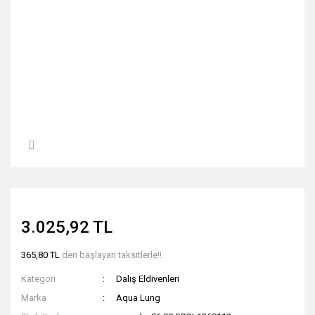
3.025,92 TL
365,80 TL
den başlayan taksitlerle!!
Kategori
Dalış Eldivenleri
Marka
Aqua Lung