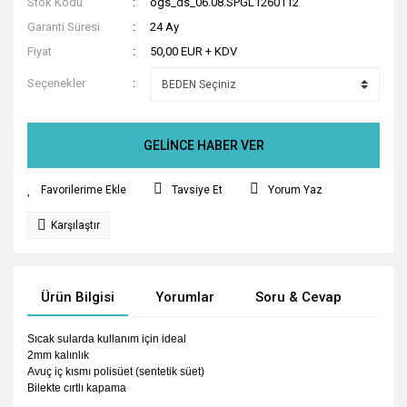
Stok Kodu
ogs_ds_06.08.SPGL1260112
Garanti Süresi
24 Ay
Fiyat
50,00 EUR + KDV
Seçenekler
GELİNCE HABER VER
Tavsiye Et
Yorum Yaz
Karşılaştır
Ürün Bilgisi
Yorumlar
Soru & Cevap
Tak
Sıcak sularda kullanım için ideal
2mm kalınlık
Avuç iç kısmı polisüet (sentetik süet)
Bilekte cırtlı kapama