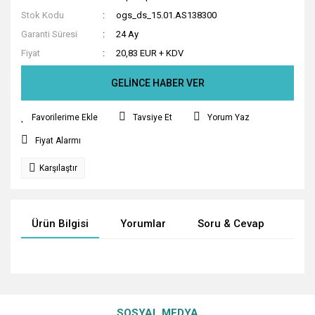
Stok Kodu
ogs_ds_15.01.AS138300
Garanti Süresi
24 Ay
Fiyat
20,83 EUR + KDV
GELİNCE HABER VER
Tavsiye Et
Yorum Yaz
Fiyat Alarmı
Karşılaştır
Ürün Bilgisi
Yorumlar
Soru & Cevap
Tak
Bu ürünün fiyat bilgisi, resim, ürün açıklamalarında ve diğer
konularda yetersiz gördüğünüz noktaları öneri formunu
Bu ürüne ilk yorumu siz yapın!
Ürün hakkında henüz soru sorulmamış.
kullanarak tarafımıza iletebilirsiniz.
SOSYAL MEDYA