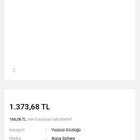
1.373,68 TL
166,06 TL
den başlayan taksitlerle!!
Kategori
Yüzücü Gözlüğü
Marka
Aqua Sphere