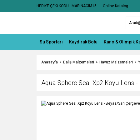
HEDİYE ÇEKİ KODU : MARINACIM15
Online Katalog
Su Sporları
Kaydırak Botu
Kano & Olimpik K
Anasayfa
Dalış Malzemeleri
Havuz Malzemeleri
Aqua Sphere Seal Xp2 Koyu Lens -