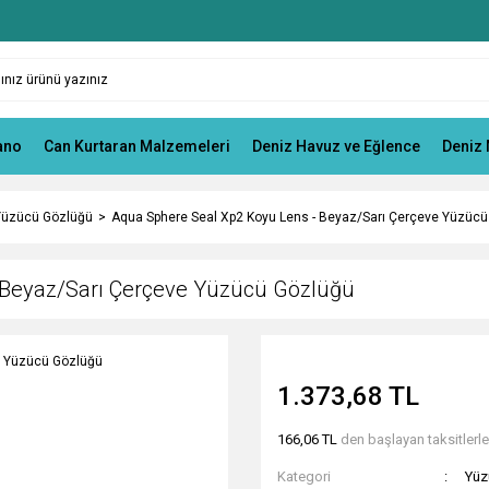
ano
Can Kurtaran Malzemeleri
Deniz Havuz ve Eğlence
Deniz 
Yüzücü Gözlüğü
Aqua Sphere Seal Xp2 Koyu Lens - Beyaz/Sarı Çerçeve Yüzüc
 Beyaz/Sarı Çerçeve Yüzücü Gözlüğü
1.373,68 TL
166,06 TL
den başlayan taksitlerle
Kategori
Yüz