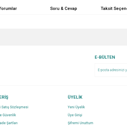
Yorumlar
Soru & Cevap
Taksit Seçen
e diğer konularda yetersiz gördüğünüz noktaları öneri formunu kullanarak tarafımı
Bu ürüne ilk yorumu siz yapın!
Ürün hakkında henüz soru sorulmamış.
r.
Yorum Yaz
Soru Sor
E-BÜLTEN
ERİŞ
ÜYELİK
i Satış Sözleşmesi
Yeni Üyelik
ve Güvenlik
Üye Girişi
Gönder
İade Şartları
Şifremi Unuttum