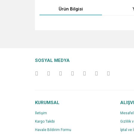
Ürün Bilgisi
Bu ürünün fiyat bilgisi, resim, ürün açıklamalarında v
Görüş ve önerileriniz için teşekkür ederiz.
Ürün resmi kalitesiz, bozuk veya görüntülenemiyo
SOSYAL MEDYA
Ürün açıklamasında eksik bilgiler bulunuyor.
Ürün bilgilerinde hatalar bulunuyor.
Ürün fiyatı diğer sitelerden daha pahalı.
Bu ürüne benzer farklı alternatifler olmalı.
KURUMSAL
ALIŞV
İletişim
Mesafel
Kargo Takibi
Gizlilik 
Havale Bildirim Formu
İptal ve 