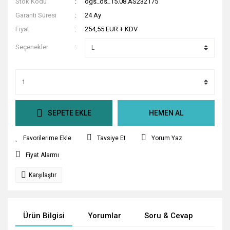
Stok Kodu
ogs_ds_15.08.AS232175
Garanti Süresi
24 Ay
Fiyat
254,55 EUR + KDV
Seçenekler
SEPETE EKLE
HEMEN AL
Tavsiye Et
Yorum Yaz
Fiyat Alarmı
Karşılaştır
Ürün Bilgisi
Yorumlar
Soru & Cevap
Tak