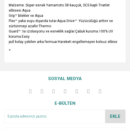
Malzeme: Süper esnek Yamamoto 38 kauçuk, SCS kaplı Triatlet
elbisesi.Aqua
Grip™ bilekler ve Aqua
Flex™ yaka suyu dışarıda tutar.Aqua Drive™: Yüzücülüğü arttırır ve
sürtünmeyi azaltır.Thermo
Guard™: Isı izolasyonu ve esneklik sağlar.Çabuk kuruma.100% UV
koruma.Easy
pull kolay çekilen arka fermuar.Hareketi engellemeyen kolsuz elbise
>
Bu ürünün fiyat bilgisi, resim, ürün açıklamalarında ve diğer
konularda yetersiz gördüğünüz noktaları öneri formunu
Bu ürüne ilk yorumu siz yapın!
Ürün hakkında henüz soru sorulmamış.
kullanarak tarafımıza iletebilirsiniz.
SOSYAL MEDYA
Görüş ve önerileriniz için teşekkür ederiz.
Yorum Yaz
Soru Sor
Ürün resmi kalitesiz, bozuk veya görüntülenemiyor.
E-BÜLTEN
Ürün açıklamasında eksik bilgiler bulunuyor.
Ürün bilgilerinde hatalar bulunuyor.
EKLE
Ürün fiyatı diğer sitelerden daha pahalı.
Bu ürüne benzer farklı alternatifler olmalı.