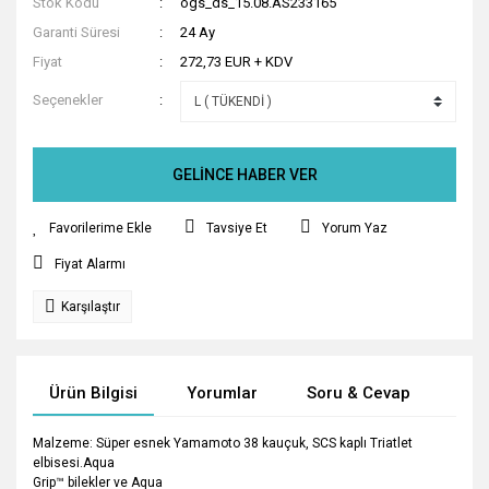
Stok Kodu
ogs_ds_15.08.AS233165
Garanti Süresi
24 Ay
Fiyat
272,73 EUR + KDV
Seçenekler
GELİNCE HABER VER
Tavsiye Et
Yorum Yaz
Fiyat Alarmı
Karşılaştır
Ürün Bilgisi
Yorumlar
Soru & Cevap
Tak
Malzeme: Süper esnek Yamamoto 38 kauçuk, SCS kaplı Triatlet
elbisesi.Aqua
Grip™ bilekler ve Aqua