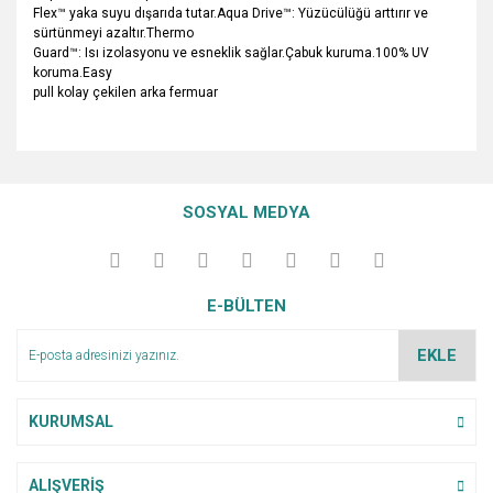
Flex™ yaka suyu dışarıda tutar.Aqua Drive™: Yüzücülüğü arttırır ve
sürtünmeyi azaltır.Thermo
Guard™: Isı izolasyonu ve esneklik sağlar.Çabuk kuruma.100% UV
koruma.Easy
pull kolay çekilen arka fermuar
Bu ürünün fiyat bilgisi, resim, ürün açıklamalarında ve diğer
konularda yetersiz gördüğünüz noktaları öneri formunu
Bu ürüne ilk yorumu siz yapın!
Ürün hakkında henüz soru sorulmamış.
kullanarak tarafımıza iletebilirsiniz.
SOSYAL MEDYA
Görüş ve önerileriniz için teşekkür ederiz.
Yorum Yaz
Soru Sor
Ürün resmi kalitesiz, bozuk veya görüntülenemiyor.
E-BÜLTEN
Ürün açıklamasında eksik bilgiler bulunuyor.
Ürün bilgilerinde hatalar bulunuyor.
EKLE
Ürün fiyatı diğer sitelerden daha pahalı.
Bu ürüne benzer farklı alternatifler olmalı.
KURUMSAL
ALIŞVERİŞ