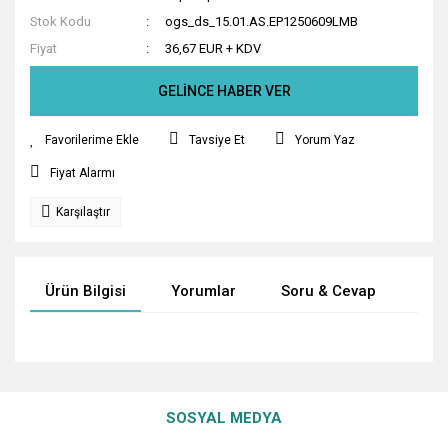
Stok Kodu
ogs_ds_15.01.AS.EP1250609LMB
Fiyat
36,67 EUR + KDV
GELİNCE HABER VER
Tavsiye Et
Yorum Yaz
Fiyat Alarmı
Karşılaştır
Ürün Bilgisi
Yorumlar
Soru & Cevap
Tak
Bu ürünün fiyat bilgisi, resim, ürün açıklamalarında ve diğer
konularda yetersiz gördüğünüz noktaları öneri formunu
Bu ürüne ilk yorumu siz yapın!
Ürün hakkında henüz soru sorulmamış.
kullanarak tarafımıza iletebilirsiniz.
SOSYAL MEDYA
Görüş ve önerileriniz için teşekkür ederiz.