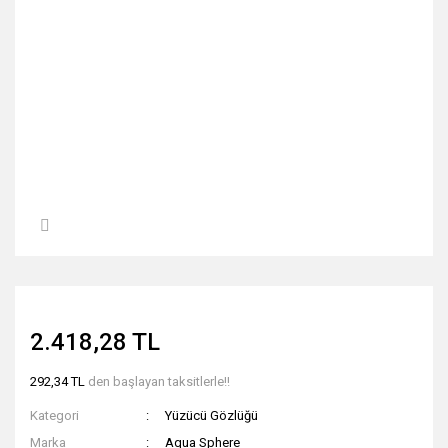
2.418,28 TL
292,34 TL
den başlayan taksitlerle!!
Kategori
Yüzücü Gözlüğü
Marka
Aqua Sphere