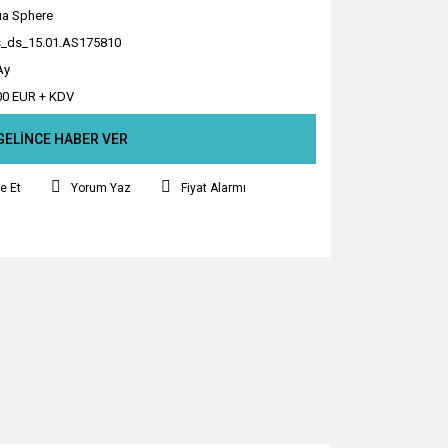
a Sphere
_ds_15.01.AS175810
Ay
00 EUR + KDV
GELİNCE HABER VER
e Et
Yorum Yaz
Fiyat Alarmı