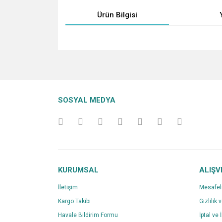
Ürün Bilgisi
Bu ürünün fiyat bilgisi, resim, ürün açıklamalarında v
Görüş ve önerileriniz için teşekkür ederiz.
Ürün resmi kalitesiz, bozuk veya görüntülenemiyo
SOSYAL MEDYA
Ürün açıklamasında eksik bilgiler bulunuyor.
Ürün bilgilerinde hatalar bulunuyor.
Ürün fiyatı diğer sitelerden daha pahalı.
Bu ürüne benzer farklı alternatifler olmalı.
KURUMSAL
ALIŞV
İletişim
Mesafel
Kargo Takibi
Gizlilik 
Havale Bildirim Formu
İptal ve 