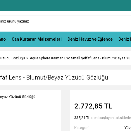
ano
Can Kurtaran Malzemeleri
Deniz Havuz ve Eğlence
Deniz 
Yüzücü Gözlüğü
Aqua Sphere Kaiman Exo Small Şeffaf Lens - Blumut/Beyaz Y
faf Lens - Blumut/Beyaz Yüzücü Gözlüğü
2.772,85 TL
335,21 TL
den başlayan taksitlerle
Kategori
Yüz