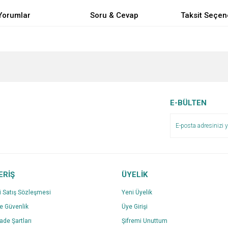
Yorumlar
Soru & Cevap
Taksit Seçen
e diğer konularda yetersiz gördüğünüz noktaları öneri formunu kullanarak tarafımı
Bu ürüne ilk yorumu siz yapın!
Ürün hakkında henüz soru sorulmamış.
r.
Yorum Yaz
Soru Sor
E-BÜLTEN
ERİŞ
ÜYELİK
i Satış Sözleşmesi
Yeni Üyelik
ve Güvenlik
Üye Girişi
Gönder
İade Şartları
Şifremi Unuttum