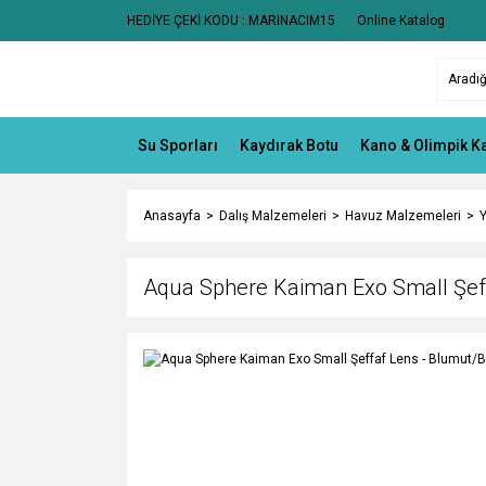
HEDİYE ÇEKİ KODU : MARINACIM15
Online Katalog
Su Sporları
Kaydırak Botu
Kano & Olimpik K
Anasayfa
Dalış Malzemeleri
Havuz Malzemeleri
Aqua Sphere Kaiman Exo Small Şef