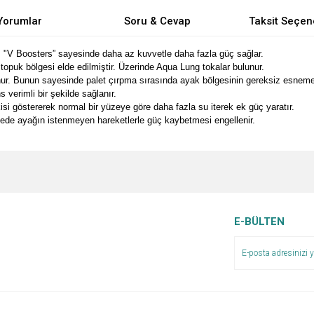
Yorumlar
Soru & Cevap
Taksit Seçen
 "V Boosters” sayesinde daha az kuvvetle daha fazla güç sağlar.
opuk bölgesi elde edilmiştir. Üzerinde Aqua Lung tokalar bulunur.
. Bunun sayesinde palet çırpma sırasında ayak bölgesinin gereksiz esnemesi
erimli bir şekilde sağlanır.
si göstererek normal bir yüzeye göre daha fazla su iterek ek güç yaratır.
yede ayağın istenmeyen hareketlerle güç kaybetmesi engellenir.
e diğer konularda yetersiz gördüğünüz noktaları öneri formunu kullanarak tarafımı
Bu ürüne ilk yorumu siz yapın!
Ürün hakkında henüz soru sorulmamış.
r.
Yorum Yaz
Soru Sor
E-BÜLTEN