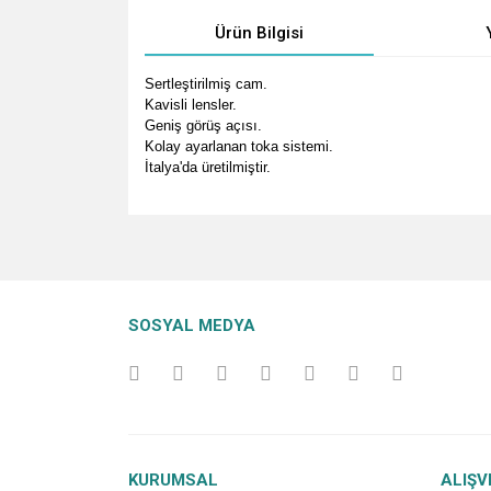
Ürün Bilgisi
Sertleştirilmiş cam.
Kavisli lensler.
Geniş görüş açısı.
Kolay ayarlanan toka sistemi.
İtalya'da üretilmiştir.
Bu ürünün fiyat bilgisi, resim, ürün açıklamalarında v
Görüş ve önerileriniz için teşekkür ederiz.
Ürün resmi kalitesiz, bozuk veya görüntülenemiyo
SOSYAL MEDYA
Ürün açıklamasında eksik bilgiler bulunuyor.
Ürün bilgilerinde hatalar bulunuyor.
Ürün fiyatı diğer sitelerden daha pahalı.
Bu ürüne benzer farklı alternatifler olmalı.
KURUMSAL
ALIŞV