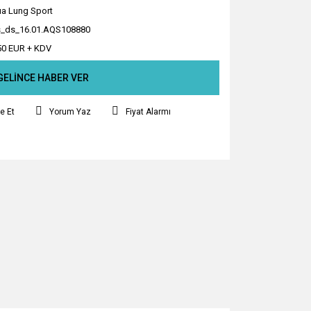
a Lung Sport
_ds_16.01.AQS108880
50 EUR + KDV
GELİNCE HABER VER
e Et
Yorum Yaz
Fiyat Alarmı