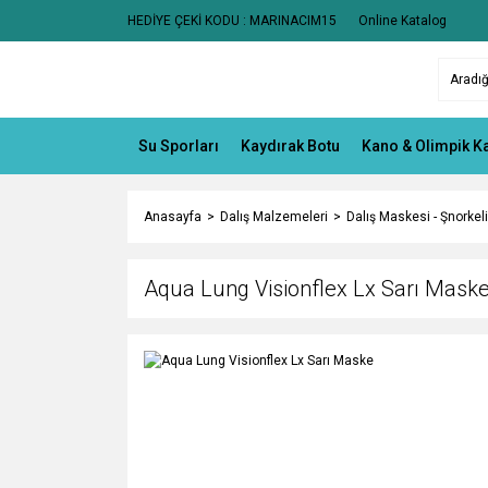
HEDİYE ÇEKİ KODU : MARINACIM15
Online Katalog
Su Sporları
Kaydırak Botu
Kano & Olimpik K
Anasayfa
Dalış Malzemeleri
Dalış Maskesi - Şnorkeli
Aqua Lung Visionflex Lx Sarı Mask