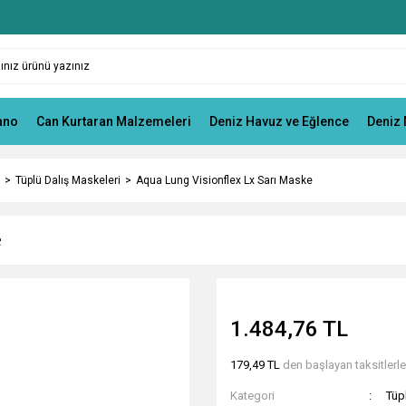
ano
Can Kurtaran Malzemeleri
Deniz Havuz ve Eğlence
Deniz 
Tüplü Dalış Maskeleri
Aqua Lung Visionflex Lx Sarı Maske
e
1.484,76 TL
179,49 TL
den başlayan taksitlerle
Kategori
Tüp