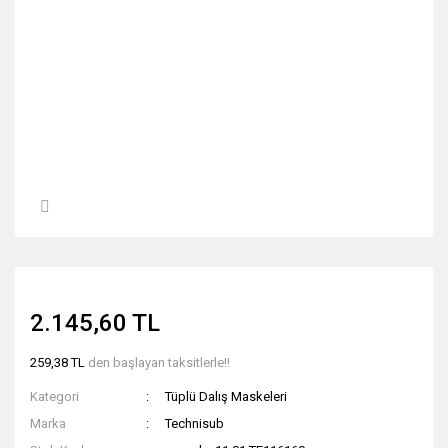
2.145,60 TL
259,38 TL
den başlayan taksitlerle!!
Kategori
Tüplü Dalış Maskeleri
Marka
Technisub