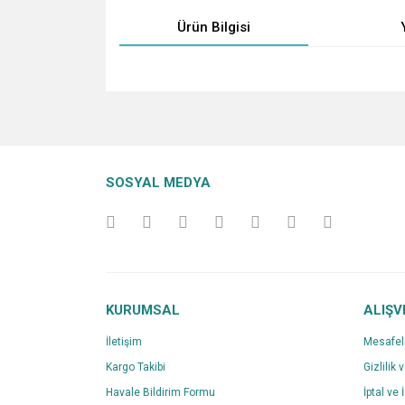
Ürün Bilgisi
Bu ürünün fiyat bilgisi, resim, ürün açıklamalarında v
Görüş ve önerileriniz için teşekkür ederiz.
Ürün resmi kalitesiz, bozuk veya görüntülenemiyo
SOSYAL MEDYA
Ürün açıklamasında eksik bilgiler bulunuyor.
Ürün bilgilerinde hatalar bulunuyor.
Ürün fiyatı diğer sitelerden daha pahalı.
Bu ürüne benzer farklı alternatifler olmalı.
KURUMSAL
ALIŞV
İletişim
Mesafel
Kargo Takibi
Gizlilik 
Havale Bildirim Formu
İptal ve 