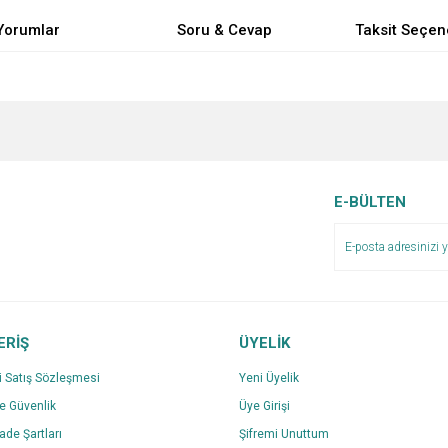
Yorumlar
Soru & Cevap
Taksit Seçen
e diğer konularda yetersiz gördüğünüz noktaları öneri formunu kullanarak tarafımı
Bu ürüne ilk yorumu siz yapın!
Ürün hakkında henüz soru sorulmamış.
r.
Yorum Yaz
Soru Sor
E-BÜLTEN
ERİŞ
ÜYELİK
i Satış Sözleşmesi
Yeni Üyelik
ve Güvenlik
Üye Girişi
Gönder
İade Şartları
Şifremi Unuttum