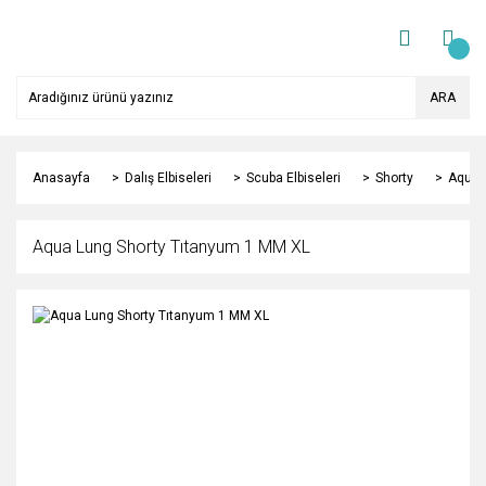
ARA
Anasayfa
Dalış Elbiseleri
Scuba Elbiseleri
Shorty
Aqua 
Aqua Lung Shorty Tıtanyum 1 MM XL