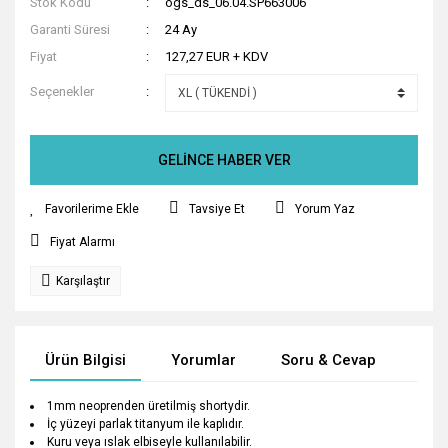
Stok Kodu
ogs_ds_06.04.SP663006
Garanti Süresi
24 Ay
Fiyat
127,27 EUR + KDV
Seçenekler
GELİNCE HABER VER
Tavsiye Et
Yorum Yaz
Fiyat Alarmı
Karşılaştır
Ürün Bilgisi
Yorumlar
Soru & Cevap
Tak
1mm neoprenden üretilmiş shortydir.
İç yüzeyi parlak titanyum ile kaplıdır.
Kuru veya ıslak elbiseyle kullanılabilir.