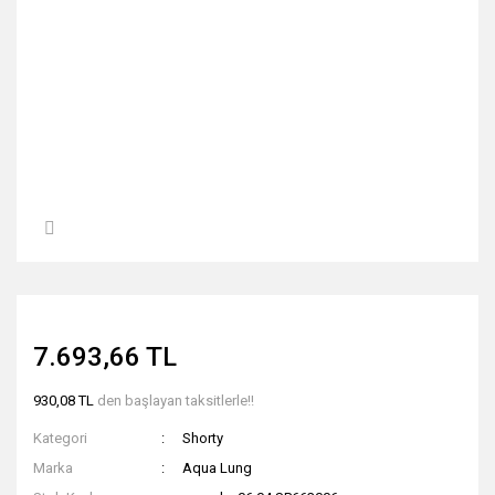
7.693,66 TL
930,08 TL
den başlayan taksitlerle!!
Kategori
Shorty
Marka
Aqua Lung