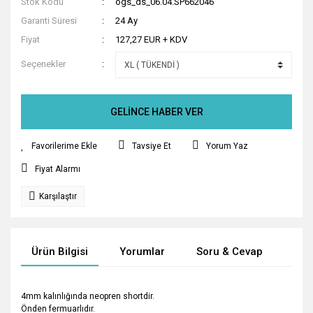
Stok Kodu
ogs_ds_06.04.SP662046
Garanti Süresi
24 Ay
Fiyat
127,27 EUR + KDV
Seçenekler
GELİNCE HABER VER
Tavsiye Et
Yorum Yaz
Fiyat Alarmı
Karşılaştır
Ürün Bilgisi
Yorumlar
Soru & Cevap
Tak
4mm kalınlığında neopren shortdir.
Önden fermuarlıdır.