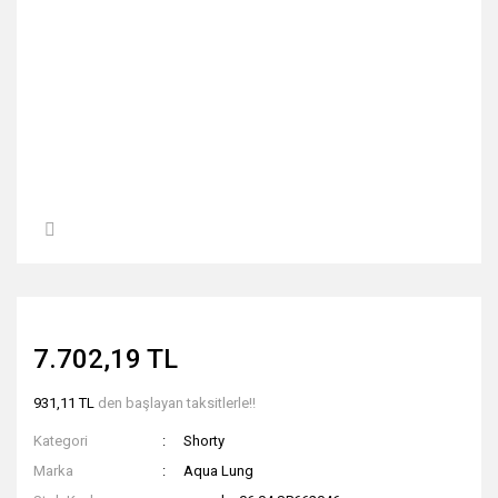
7.702,19 TL
931,11 TL
den başlayan taksitlerle!!
Kategori
Shorty
Marka
Aqua Lung