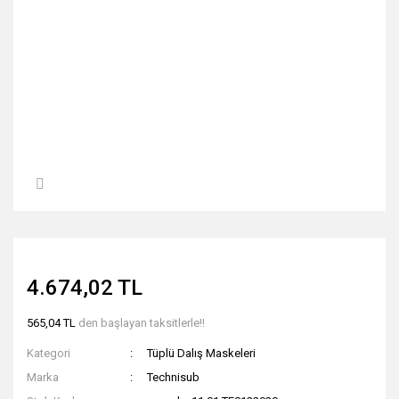
4.674,02 TL
565,04 TL
den başlayan taksitlerle!!
Kategori
Tüplü Dalış Maskeleri
Marka
Technisub