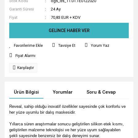
Stok Kodu
ogs_ds_11.01.TE0122020
Garanti Süresi
24 Ay
Fiyat
70,83 EUR + KDV
GELİNCE HABER VER
Tavsiye Et
Yorum Yaz
Fiyat Alarmı
Karşılaştır
Ürün Bilgisi
Yorumlar
Soru & Cevap
Tak
Reveal, sahip olduğu inovatif özellikler sayesinde çok konforlu ve
her yüze uyumlu bir dalış maskesidir.
Yıllarca süren araştırmalar sonucu geliştirilen silikon etek kısmı,
geliştirilen malzeme teknolojisi ve her yüze uyum sağlayabilen
şekli sayesinde benzersiz bir dalış deneyimi sunar.