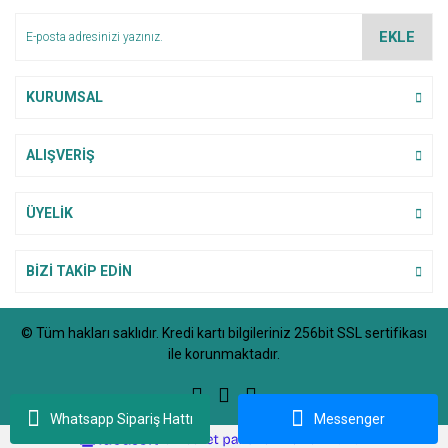
Ürün bilgilerinde hatalar bulunuyor.
EKLE
Ürün fiyatı diğer sitelerden daha pahalı.
Bu ürüne benzer farklı alternatifler olmalı.
KURUMSAL
ALIŞVERİŞ
Gönder
ÜYELİK
BİZİ TAKİP EDİN
© Tüm hakları saklıdır. Kredi kartı bilgileriniz 256bit SSL sertifikası
ile korunmaktadır.
Whatsapp Sipariş Hattı
Messenger
ile
ideasoft
e-