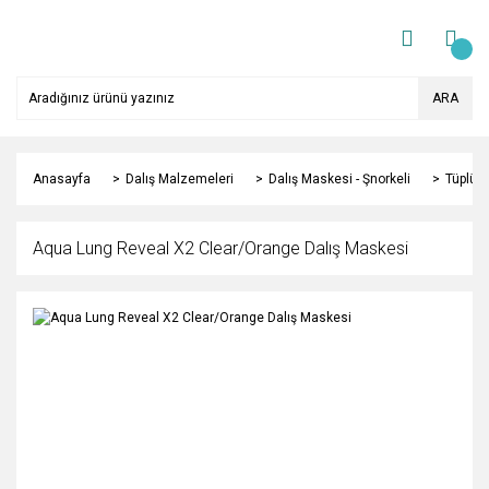
ARA
Anasayfa
Dalış Malzemeleri
Dalış Maskesi - Şnorkeli
Tüplü D
Aqua Lung Reveal X2 Clear/Orange Dalış Maskesi