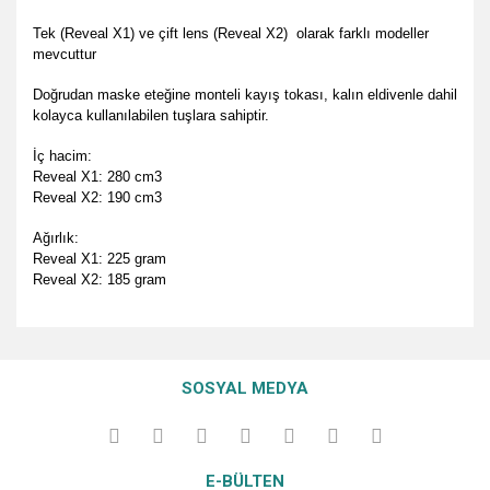
Tek (Reveal X1) ve çift lens (Reveal X2) olarak farklı modeller
mevcuttur
Doğrudan maske eteğine monteli kayış tokası, kalın eldivenle dahil
kolayca kullanılabilen tuşlara sahiptir.
İç hacim:
Reveal X1: 280 cm3
Reveal X2: 190 cm3
Ağırlık:
Reveal X1: 225 gram
Reveal X2: 185 gram
Bu ürünün fiyat bilgisi, resim, ürün açıklamalarında ve diğer
konularda yetersiz gördüğünüz noktaları öneri formunu
Bu ürüne ilk yorumu siz yapın!
Ürün hakkında henüz soru sorulmamış.
kullanarak tarafımıza iletebilirsiniz.
SOSYAL MEDYA
Görüş ve önerileriniz için teşekkür ederiz.
Yorum Yaz
Soru Sor
Ürün resmi kalitesiz, bozuk veya görüntülenemiyor.
E-BÜLTEN
Ürün açıklamasında eksik bilgiler bulunuyor.