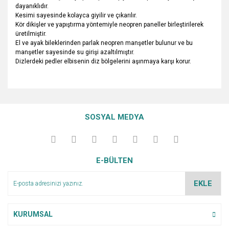
dayanıklıdır.
Kesimi sayesinde kolayca giyilir ve çıkarılır.
Kör dikişler ve yapıştırma yöntemiyle neopren paneller birleştirilerek
üretilmiştir.
El ve ayak bileklerinden parlak neopren manşetler bulunur ve bu
manşetler sayesinde su girişi azaltılmıştır.
Dizlerdeki pedler elbisenin diz bölgelerini aşınmaya karşı korur.
Bu ürünün fiyat bilgisi, resim, ürün açıklamalarında ve diğer
konularda yetersiz gördüğünüz noktaları öneri formunu
Bu ürüne ilk yorumu siz yapın!
Ürün hakkında henüz soru sorulmamış.
kullanarak tarafımıza iletebilirsiniz.
SOSYAL MEDYA
Görüş ve önerileriniz için teşekkür ederiz.
Yorum Yaz
Soru Sor
Ürün resmi kalitesiz, bozuk veya görüntülenemiyor.
E-BÜLTEN
Ürün açıklamasında eksik bilgiler bulunuyor.
Ürün bilgilerinde hatalar bulunuyor.
EKLE
Ürün fiyatı diğer sitelerden daha pahalı.
Bu ürüne benzer farklı alternatifler olmalı.
KURUMSAL