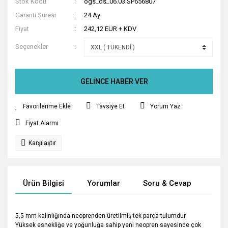
Stok Kodu
ogs_ds_06.03.SP656807
Garanti Süresi
24 Ay
Fiyat
242,12 EUR + KDV
Seçenekler
GELİNCE HABER VER
Tavsiye Et
Yorum Yaz
Fiyat Alarmı
Karşılaştır
Ürün Bilgisi
Yorumlar
Soru & Cevap
Tak
5,5 mm kalınlığında neoprenden üretilmiş tek parça tulumdur.
Yüksek esnekliğe ve yoğunluğa sahip yeni neopren sayesinde çok