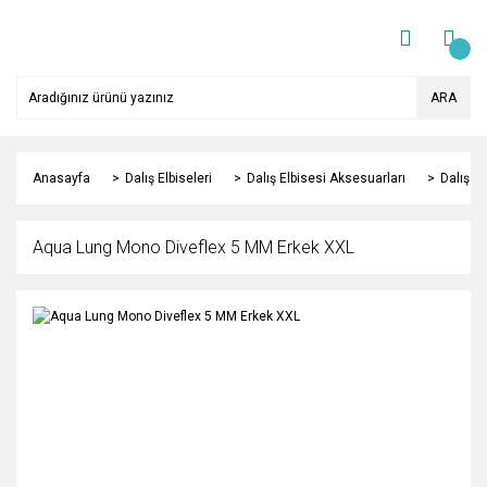
ARA
Anasayfa
Dalış Elbiseleri
Dalış Elbisesi Aksesuarları
Dalış Ba
Aqua Lung Mono Diveflex 5 MM Erkek XXL