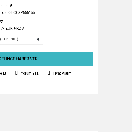
a Lung
_ds_06.03.SP656155
Ay
,74 EUR + KDV
GELİNCE HABER VER
e Et
Yorum Yaz
Fiyat Alarmı