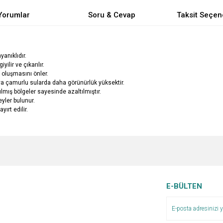
Yorumlar
Soru & Cevap
Taksit Seçen
anıklıdır.
lir ve çıkarılır.
 oluşmasını önler.
eya çamurlu sularda daha görünürlük yüksektir.
ılmış bölgeler sayesinde azaltılmıştır.
eyler bulunur.
ırt edilir.
e diğer konularda yetersiz gördüğünüz noktaları öneri formunu kullanarak tarafımı
Bu ürüne ilk yorumu siz yapın!
Ürün hakkında henüz soru sorulmamış.
r.
Yorum Yaz
Soru Sor
E-BÜLTEN