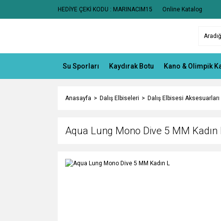
HEDİYE ÇEKİ KODU : MARINACIM15
Online Katalog
Su Sporları
Kaydırak Botu
Kano & Olimpik K
Anasayfa
Dalış Elbiseleri
Dalış Elbisesi Aksesuarları
Aqua Lung Mono Dive 5 MM Kadın 