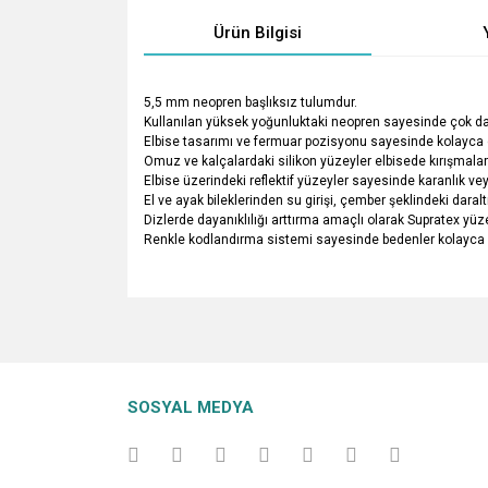
Ürün Bilgisi
5,5 mm neopren başlıksız tulumdur.
Kullanılan yüksek yoğunluktaki neopren sayesinde çok day
Elbise tasarımı ve fermuar pozisyonu sayesinde kolayca giyi
Omuz ve kalçalardaki silikon yüzeyler elbisede kırışmalar
Elbise üzerindeki reflektif yüzeyler sayesinde karanlık v
El ve ayak bileklerinden su girişi, çember şeklindeki daralt
Dizlerde dayanıklılığı arttırma amaçlı olarak Supratex yüz
Renkle kodlandırma sistemi sayesinde bedenler kolayca ay
Bu ürünün fiyat bilgisi, resim, ürün açıklamalarında v
Görüş ve önerileriniz için teşekkür ederiz.
Ürün resmi kalitesiz, bozuk veya görüntülenemiyo
SOSYAL MEDYA
Ürün açıklamasında eksik bilgiler bulunuyor.
Ürün bilgilerinde hatalar bulunuyor.
Ürün fiyatı diğer sitelerden daha pahalı.