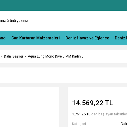
ano
Can Kurtaran Malzemeleri
Deniz Havuz ve Eğlence
Deniz 
Dalış Başlığı
Aqua Lung Mono Dive 5 MM Kadın L
L
14.569,22 TL
1.761,26 TL
den başlayan taksitlerl
Kategori
Dalı